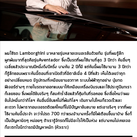
ผมใช้รถ Lamborghini มาหลายรุ่นหลายเจเนอเรชันด้วยกัน รุ่นที่ผมรู้สึก
ผูกพันมากที่สุดคือรุ่นAventador ซึ่งเป็นรถที่ผมใช้นานที่สุด 3 ปีกว่า คันอื่นๆ
เฉลี่ยแล้วประมาณปีหนึ่งถึงปีครึ่ง บางคัน 2 ปีก็มี แต่คันนี้ผมใช้มานาน 3 ปีกว่า
ก็รู้สึกชอบเพราะคันนี้ตอนที่เขาเปิดตัวที่อิตาลีเมื่อ 4 ปีที่แล้ว เห็นได้เลยว่าทุก
อย่างเปลี่ยนหมด มีรูปทรงที่เหมือนยานอวกาศ ระบบไฟฟ้าทุกอย่าง ปุ่มกด
ฟีเจอร์ต่างๆ ภายในรถเขาออกแบบมาให้เหมือนเครื่องบินรบและใช้ประตูปีนกเรา
ก็เลยชอบ ซึ่งพอได้ขับจริงๆ ก็สมคำร่ำลือแล้วก็คุ้มกับที่รอคอย ซึ่งเชื่อไหมว่าผม
ขับไปหมื่นกว่ากิโลฯ คันอื่นนี่ขับแค่ไม่กี่พันกิโลฯ เดินทางไปไหนก็รวดเร็วและ
สะดวก ไปพารากอนเจอรถติดแค่ไหนก็ไม่มีปัญหาขับสบาย แต่เอาจริงๆ จากที่ผม
ใช้งานคันนี้ประจำ จะว่าไปรถ 700 กว่าแรงม้าบางครั้งก็มีไฟเตือนขึ้นมาบ้าง ซึ่งก็
เป็นปัญหานิดๆ หน่อยๆ ถ้าเรารู้จักรถก็ไม่มีอะไรให้เป็นห่วง แต่บางคนไม่เคยเจอ
ก็จะตกใจนึกว่ารถมีปัญหาหนัก (หัวเราะ)