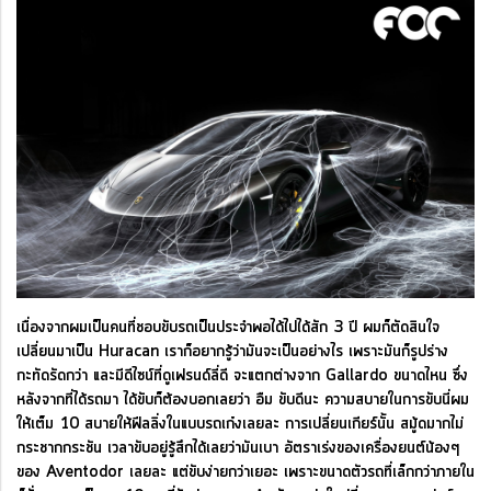
เนื่องจากผมเป็นคนที่ชอบขับรถเป็นประจำพอได้ไปได้สัก 3 ปี ผมก็ตัดสินใจ
เปลี่ยนมาเป็น Huracan เราก็อยากรู้ว่ามันจะเป็นอย่างไร เพราะมันก็รูปร่าง
กะทัดรัดกว่า และมีดีไซน์ที่ดูเฟรนด์ลี่ดี จะแตกต่างจาก Gallardo ขนาดไหน ซึ่ง
หลังจากที่ได้รถมา ได้ขับก็ต้องบอกเลยว่า อืม ขับดีนะ ความสบายในการขับนี่ผม
ให้เต็ม 10 สบายให้ฟีลลิ่งในแบบรถเก๋งเลยละ การเปลี่ยนเกียร์นั้น สมู้ดมากไม่
กระชากกระชัน เวลาขับอยู่รู้สึกได้เลยว่ามันเบา อัตราเร่งของเครื่องยนต์น้องๆ
ของ Aventodor เลยละ แต่ขับง่ายกว่าเยอะ เพราะขนาดตัวรถที่เล็กกว่าภายใน