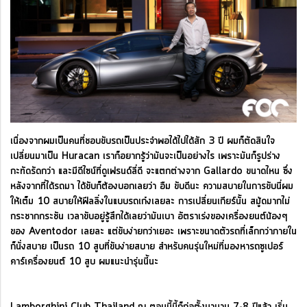
เนื่องจากผมเป็นคนที่ชอบขับรถเป็นประจำพอได้ไปได้สัก 3 ปี ผมก็ตัดสินใจ
เปลี่ยนมาเป็น Huracan เราก็อยากรู้ว่ามันจะเป็นอย่างไร เพราะมันก็รูปร่าง
กะทัดรัดกว่า และมีดีไซน์ที่ดูเฟรนด์ลี่ดี จะแตกต่างจาก Gallardo ขนาดไหน ซึ่ง
หลังจากที่ได้รถมา ได้ขับก็ต้องบอกเลยว่า อืม ขับดีนะ ความสบายในการขับนี่ผม
ให้เต็ม 10 สบายให้ฟีลลิ่งในแบบรถเก๋งเลยละ การเปลี่ยนเกียร์นั้น สมู้ดมากไม่
กระชากกระชัน เวลาขับอยู่รู้สึกได้เลยว่ามันเบา อัตราเร่งของเครื่องยนต์น้องๆ
ของ Aventodor เลยละ แต่ขับง่ายกว่าเยอะ เพราะขนาดตัวรถที่เล็กกว่าภายใน
ก็นั่งสบาย เป็นรถ 10 สูบที่ขับง่ายสบาย สำหรับคนรุ่นใหม่ที่มองหารถซูเปอร์
คาร์เครื่องยนต์ 10 สูบ ผมแนะนำรุ่นนี้นะ
Lamborghini Club Thailand ณ ตอนนี้นี้ก็ก่อตั้งมานาน 7-8 ปีแล้ว เริ่ม