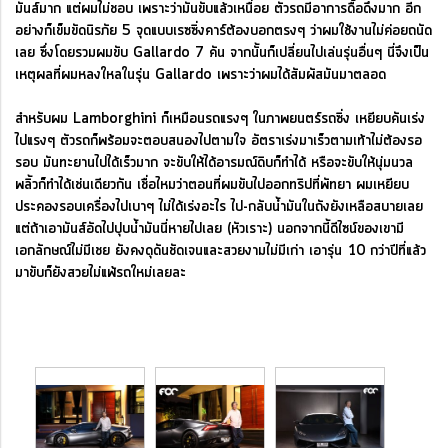
มันส์มาก แต่ผมไม่ชอบ เพราะว่ามันขับแล้วเหนื่อย ตัวรถมีอาการดื้อดึงมาก อีก
อย่างก็เข็มขัดนิรภัย 5 จุดแบบเรซซิ่งคาร์ต้องบอกตรงๆ ว่าผมใช้งานไม่ค่อยถนัด
เลย ซึ่งโดยรวมผมขับ Gallardo 7 คัน จากนั้นก็เปลี่ยนไปเล่นรุ่นอื่นๆ นี่จึงเป็น
เหตุผลที่ผมหลงใหลในรุ่น Gallardo เพราะว่าผมได้สัมผัสมันมาตลอด
สำหรับผม Lamborghini ก็เหมือนรถแรงๆ ในภาพยนตร์รถซิ่ง เหยียบคันเร่ง
ไปแรงๆ ตัวรถก็พร้อมจะตอบสนองไปตามใจ อัตราเร่งมาเร็วตามเท้าไม่ต้องรอ
รอบ มันทะยานไปได้เร็วมาก จะขับให้ได้อารมณ์ดิบก็ทำได้ หรือจะขับให้นุ่มนวล
พลิ้วก็ทำได้เช่นเดียวกัน เชื่อไหมว่าตอนที่ผมขับไปออกทริปที่พัทยา ผมเหยียบ
ประคองรอบเครื่องไปเบาๆ ไม่ได้เร่งอะไร ไป-กลับน้ำมันในถังยังเหลือสบายเลย
แต่ถ้าเอามันส์อัดไปปุบน้ำมันนี่หายไปเลย (หัวเราะ) นอกจากนี้ดีไซน์ของเขามี
เอกลักษณ์ไม่มีเชย ยังคงดุดันชัดเจนและสวยงามไม่มีเก่า เอารุ่น 10 กว่าปีที่แล้ว
มาขับก็ยังสวยไม่แพ้รถใหม่เลยละ