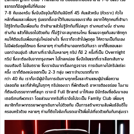
แรกรถก็มีอยู่แค่ไม่กี่คันเอง
7-8 คันเองครับ ซึ่งนับปัจจุบันก็มีเกินลิมิตที่ 45 คันแล้วครับ (หัวเราะ) หัวใจ
หลักที่ผมและเพื่อนๆ รุ่นแรกตั้งเอาไว้กับชมรมของเราคือ อยากให้ทุกคนที่เข้ามา
ได้รู้จักกันเป็นเพื่อนกัน ถ้าเข้ามาแล้วไม่รู้จักกันก็ไม่สนุก ต่างคนต่างนั่ง ต่างคน
ต่างกิน แล้วก็ขับรถไปด้วยกัน ก็ไม่รู้ว่าจะสนุกตรงไหน ซึ่งผมจะคุยกับสมาชิกทุก
คนให้ต้อนรับเพื่อนกลุ่มใหม่อย่างไร ซึ่งเราก็จะเข้าไปพูดคุย ให้ความเป็นกันเอง
ไม่มีฟอร์มคุยได้หมด ซึ่งหลายๆ ท่านที่เข้ามาออกทริปกับเรา เขาก็ชื่นชอบและ
บอกว่าอบอุ่นดี เส้นทางที่เราขับในหลายๆ ทริป ก็มี 2 ครั้งที่เป็น Overnight
ทริป ซึ่งจะต้องขับจากกรุงเทพฯ ไปไกลหน่อย ซึ่งปัจจัยแรกที่เราเลือกเส้นทาง
ถนนต้องดี ไม่อันตราย ซึ่งเราเน้นมากเรื่องกฎจราจร การเดินทางไปทริปแต่ละ
ครั้ง เราก็ต้องแบ่งออกเป็น 2-3 กลุ่ม เพราะจำนวนรถที่มาก
กว่า 40 คัน เราก็จะมีผู้นำในการเดินทางทุกครั้งและห้ามแซงผู้นำเพื่อความ
ปลอดภัย และที่สำคัญในทุกๆ ทริปของเรา ที่พักต้องดี อาหารต้องอร่อย ในงาน
ก็ต้องมีบรรยากาศที่สนุก เราจะมี Full Brand มาให้เลย มีนักร้องชื่อดังมาเอน
เตอร์เทนท์พวกเรา โดยส่วนมากทริปที่เราจัดไปจะเป็น Family Club เพื่อนๆ
สมาชิกก็จะพาภรรยาพาลูกเดินทางไปด้วยกัน เป็นการสร้างความสัมพันธ์อันดีใน
ครอบครัวด้วย หลายๆ ท่านก็ติดใจยังเก็บรถเอาไว้เพื่อไปเที่ยวด้วยกันกับกลุ่มเรา