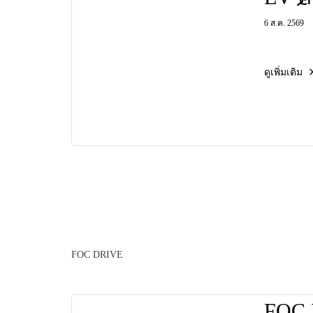
เผยโ
6 ส.ค. 2569
"Bent
ยุคให
23 กั
ดูเพิ่มเติม
FOC DRIVE
FOC