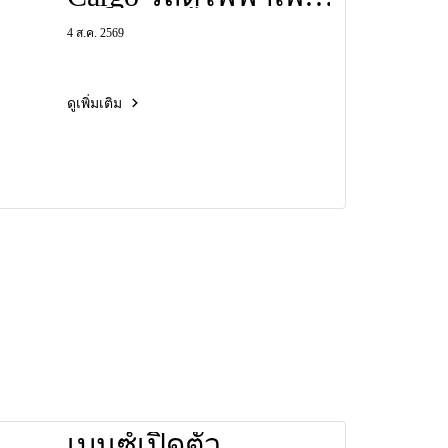
ธุรกิจ ราคา 1.199
4 ส.ค. 2569
ล้านบาท วิ่งไกล 384
กม. บรรทุกได้ 4,420
ลิตร พร้อม ADAS
ดูเพิ่มเติม
ครบ
เบนซ์เปิดตัว