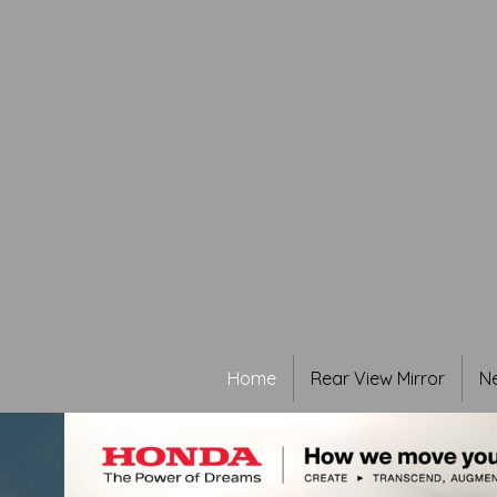
Home
Rear View Mirror
N