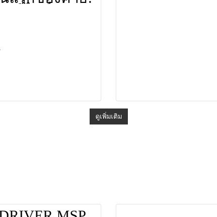
ฉมดีไซน์
ley Diamond"
ม่ ก่อนเปิดตัว
นยายนนี้
ดูเพิ่มเติม
 DRIVER MSP