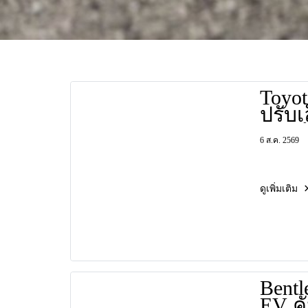
Toyo
ปรับเ
สายขั
6 ส.ค. 2569
Gray 
พร้อ
ล่าง
ดูเพิ่มเติม
Eyesi
กล้อง
Bentle
EV ค