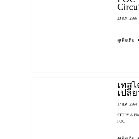
Circuit (จับ
สนามส
23 ก.พ. 2566
ดูเพิ่มเติม
เทสไ
เปลี่
Hura
17 ธ.ค. 2564
STORY & Phot
FOC
ดูเพิ่มเติม