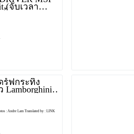
เวลา
ั้น / ยาว)
ดร์ฟกระทิง
ยว Lamborghini
can STO
os : Andre Lam Translated by : LINK