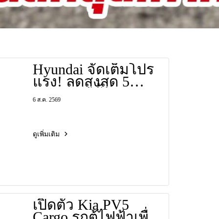
Hyundai จัดเต็มโปร
แรง! ลดสูงสุด 5
แสนบาท ทั้ง SUV,
6 ส.ค. 2569
MPV และ EV เชียร์
ทีมชาติไทยไปด้วย
คุ้มไปด้วย
ดูเพิ่มเติม
เปิดตัว Kia PV5
Cargo รถตู้ไฟฟ้าเพื่อ