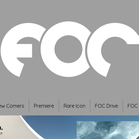
ew Comers
Premiere
Rare Icon
FOC Drive
FOC 