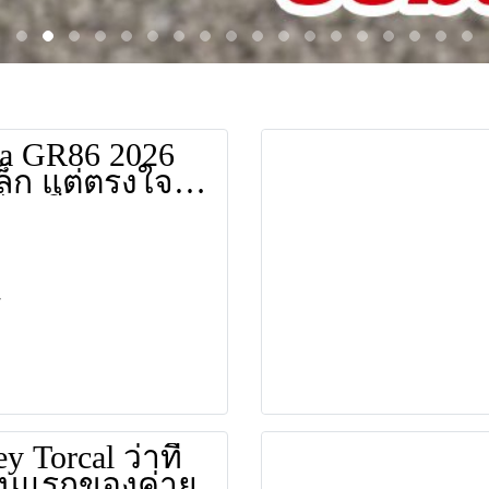
ta GR86 2026
ล็ก แต่ตรงใจ
บ! สี Solid
กลับมาอีกครั้ง
มอัปเกรดช่วง
 พวงมาลัย และ
ght ใหม่ 3
y Torcal ว่าที่
ันแรกของค่าย