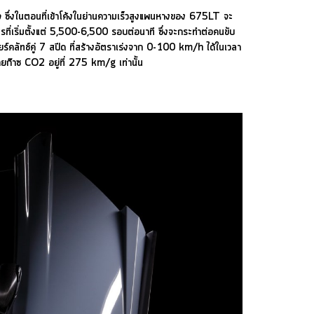
ั่นใจ ซึ่งในตอนที่เข้าโค้งในย่านความเร็วสูงแพนหางของ 675LT จะ
ี่เริ่มตั้งแต่ 5,500-6,500 รอบต่อนาที ซึ่งจะกระทำต่อคนขับ
คลัทช์คู่ 7 สปีด ที่สร้างอัตราเร่งจาก 0-100 km/h ได้ในเวลา
คายก๊าซ CO2 อยู่ที่ 275 km/g เท่านั้น