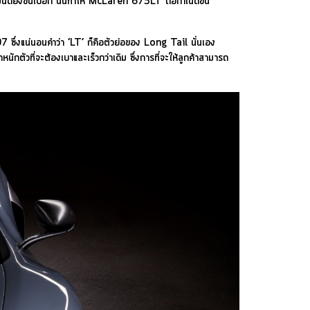
ันดียิ่งขึ้นไปอีก นั่นทำให้ McLaren 675LT ถือกำเนิดขึ้น
97 ซึ่งแน่นอนคำว่า ‘LT’ ก็คือตัวย่อของ Long Tail นั่นเอง
นักตัวที่จะต้องเบาและเร็วกว่าเดิม ซึ่งการที่จะให้ลูกค้าสามารถ