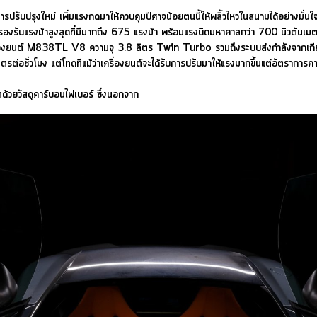
้รับการปรับปรุงใหม่ เพิ่มแรงกดมาให้ควบคุมปีศาจน้อยตนนี้ให้พลิ้วไหวในสนามได้อย่างม
รับแรงม้าสูงสุดที่มีมากถึง 675 แรงม้า พร้อมแรงบิดมหาศาลกว่า 700 นิวตันเมตรท
ครื่องยนต์ M838TL V8 ความจุ 3.8 ลิตร Twin Turbo รวมถึงระบบส่งกำลังจากเกียร์
มตรต่อชั่วโมง แต่โทดทีแม้ว่าเครื่องยนต์จะได้รับการปรับมาให้แรงมากขึ้นแต่อัตราการ
ด้วยวัสดุคาร์บอนไฟเบอร์ ซึ่งนอกจาก