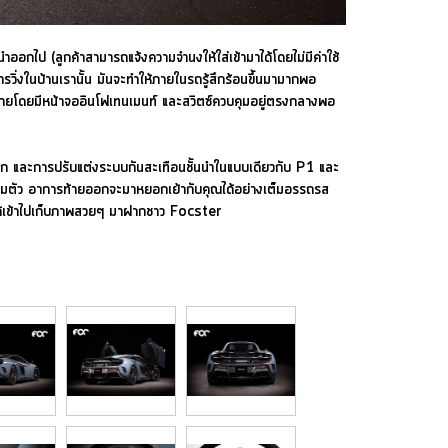
ออกไป (ลูกค้าสามารถแจ้งความจำนงให้ใส่เข้ามาได้โดยไม่มีค่าใช้
ารวิ่งในบ้านเรานั้น มันจะทำให้ภายในรถรู้สึกร้อนขึ้นมามากพอ
คุมง่ายโดยมีหน้าจออินโฟเทนเมนท์ และสวิตซ์ควบคุมอยู่ตรงกลางพอ
ิก และการปรับแต่งระบบกันสะเทือนชั้นนำในแบบเดียวกับ P1 และ
่างเต็มตัว อาการท้ายออกจะมาหยอกเย้ากับคุณได้อย่างเต็มอรรถรส
่เราได้เข้าไปเก็บภาพสวยๆ มาฝากชาว Focster