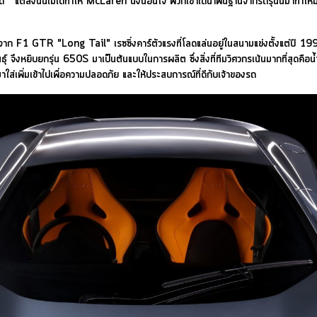
ด แต่สิ่งนั้นไม่ได้ทำให้ McLaren นิ่งนอนใจ พวกเขาได้นำพื้นฐานจากรถรุ่นนี้มาทำให้ม
ใจมาจาก F1 GTR "Long Tail" เรซซิ่งคาร์ตัวแรงที่โลดแล่นอยู่ในสนามแข่งตั้งแต่ปี 19
 จึงหยิบยกรุ่น 650S มาเป็นต้นแบบในการผลิต ซึ่งสิ่งที่ทีมวิศวกรเน้นมากที่สุดคือน้ำห
มาใส่เพิ่มเข้าไปเพื่อความปลอดภัย และให้ประสบการณ์ที่ดีกับเจ้าของรถ