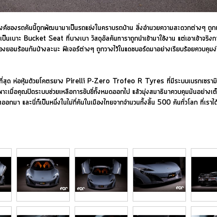
ะสงค์ของรถคันนี้ถูกพัฒนามาเป็นรถแข่งในคราบรถบ้าน สิ่งอำนวยความสะดวกต่างๆ ถูกนำ
าจะเป็นเบาะ Bucket Seat ที่บางเบา วัสดุอัลคันทาราถูกนำเข้ามาใช้งาน แต่เอาเข้าจริงก
มันก็ต้องยอมร้อนกันบ้างละนะ ฟีเจอร์ต่างๆ ถูกวางไว้ในแดชบอร์ดมาอย่างเรียบร้อยควบ
าที่สุด ห่อหุ้มด้วยโคตรยาง Pirelli P-Zero Trofeo R Tyres ที่มีระบบเบรกเซราม
ยเฉพาะเมื่อคุณปิดระบบช่วยเหลือการขับขี่ทั้งหมดออกไป แล้วมุ่งสมาธิมาควบคุมมันอย
ลิตออกมา และนี่ก็เป็นหนึ่งในไม่กี่คันในเมืองไทยจากจำนวนทั้งสิ้น 500 คันทั่วโลก ที