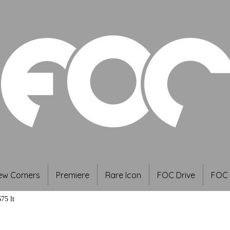
ew Comers
Premiere
Rare Icon
FOC Drive
FOC 
75 lt