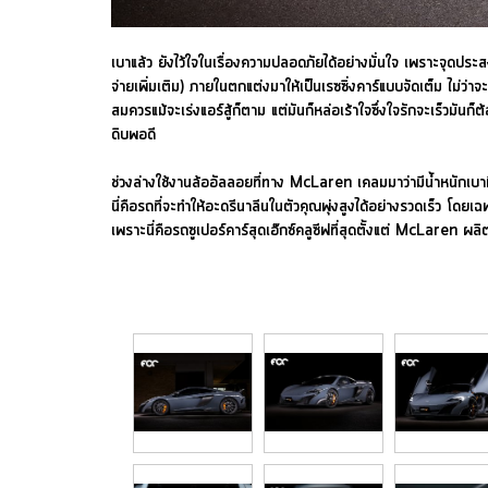
เบาแล้ว ยังไว้ใจในเรื่องความปลอดภัยได้อย่างมั่นใจ เพราะจุดปร
จ่ายเพิ่มเติม) ภายในตกแต่งมาให้เป็นเรซซิ่งคาร์แบบจัดเต็ม ไม่ว่
สมควรแม้จะเร่งแอร์สู้ก็ตาม แต่มันก็หล่อเร้าใจซึ่งใจรักจะเร็ว
ดิบพอดี
ช่วงล่างใช้งานล้ออัลลอยที่ทาง McLaren เคลมมาว่ามีน้ำหนักเบ
นี่คือรถที่จะทำให้อะดรีนาลีนในตัวคุณพุ่งสูงได้อย่างรวดเร็ว โด
เพราะนี่คือรถซูเปอร์คาร์สุดเอ๊กซ์คลูซีฟที่สุดตั้งแต่ McLaren ผ