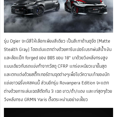
รุ่น Ogier จะมีสีให้เลือกเพียงสีเดียว เป็นสีเทาด้านดุจัด (Matte
Stealth Gray) โดดเด่นแตกต่างด้วยคาริบเปอร์เบรกพ่นสีนํ้าเงิน
และล้อแม็ก forged ของ BBS ขอบ 18“ มาด้วยวิงหลังทรงสูง
แบบเดียวกับรถแข่งทำจากวัสดุ CFRP แกร่งเหนียวเบาขั้นสุด
และตกแต่งด้วยสติ๊กเกอร์ตามจุดต่างๆเพื่อโชว์ความเก๋าของนัก
แข่งชาวฝรั่งเศสคนนี้
ส่วนอีกรุ่น Rovanpera Edition จะแตก
ต่างด้วยการเล่นเฉดสีตัดกัน 3 เฉด ขาว/ดำ/แดง และเท่สุดๆด้วย
วิงหลังทรง GRMN Yaris ตั้งตระหง่านอย่างเฟี้ยว