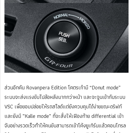
ส่วนอีกคัน Rovanpera Edition โคตรเก๋ามี “Donut mode”
ระบบจะส่งแรงขับไปล้อหลังมากกว่าหน้า และจะจูนเข้ากับระบบ
VSC เพื่อยอมปล่อยให้รถสไลด์แต่ยังควบคุมได้ง่ายขณะดริฟท์
และยังมี ”Kalle mode” ที่จะสั่งให้เฟืองท้าย differential เข้า
จับอย่างรวดเร็วทําให้คนขับสามารถเข้าโค้งยูเทิร์นแล้วคอนโทรล