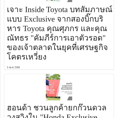
เจาะ Inside Toyota บทสัมภาษณ์
แบบ Exclusive จากสองบิ๊กบริ
หาร Toyota คุณศุภกร และคุณ
ณัทธร "คัมภีร์การเอาตัวรอด"
ของเจ้าตลาดในยุคที่เศรษฐกิจ
โคตรเหวี่ยง
3 เม.ย 2569
ฮอนด้า ชวนลูกค้ายกก๊วนดวล
วงสวิงใน "Honda Exclusive