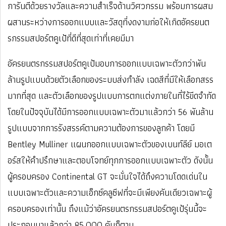
การันตีด้วยรางวัลและความสำเร็จด้านวิศวกรรม พร้อมการผสม
ผสานระหว่างการออกแบบและวัสดุที่งดงามก่อให้เกิดอัครยนต
รกรรมสปอร์ตคูเป้ที่ดีที่สุดเท่าที่เคยมีมา
อัครยนตรกรรมสปอร์ตคูเป้มอบการออกแบบเฉพาะตัวกว่าพัน
ล้านรูปแบบด้วยตัวเลือกของระบบส่งกำลัง เฉดสีที่มีให้เลือกสรร
มากที่สุด และตัวเลือกของรูปแบบการตกแต่งภายในที่ไร้ขีดจำกัด
โดยในปัจจุบันได้มีการออกแบบเฉพาะตัวมาแล้วกว่า 56 พันล้าน
รูปแบบจากการรังสรรค์ตามความต้องการของลูกค้า โดยมี
Bentley Mulliner แผนกออกแบบเฉพาะตัวของเบนท์ลีย์ มอเต
อร์สให้คำปรึกษาและตอบโจทย์ทุกการออกแบบเฉพาะตัว ดังนั้น
ผู้ครอบครอง Continental GT จะมั่นใจได้ถึงความโดดเด่นใน
แบบเฉพาะตัวและความเอ็กซ์คลูซีฟที่จะมีเพียงคันเดียวเฉพาะผู้
ครอบครองเท่านั้น ถึงแม้ว่าอัครยนตรกรรมสปอร์ตคูเป้รุ่นนี้จะ
ประกอบมาแล้วกว่า 85,000 คันก็ตาม