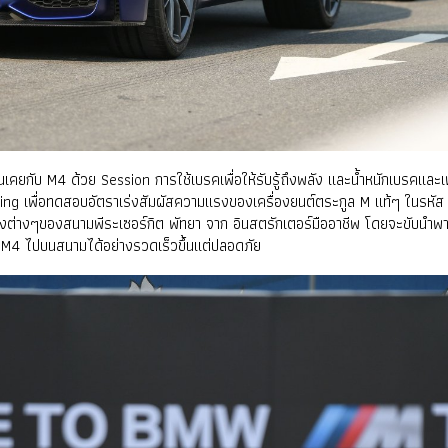
เคยกับ M4 ด้วย Session การใช้เบรคเพื่อให้รับรู้ถึงพลัง และน้ำหนักเบรคและเพ
 เพื่อทดสอบอัตราเร่งสัมผัสความแรงของเครื่องยนต์ตระกูล M แท้ๆ ในรหัส S
้าโค้งต่างๆของสนามพีระเซอร์กิต พัทยา จาก อินสตรักเตอร์มืออาชีพ โดยจะขับนำพ
 M4 ไปบนสนามได้อย่างรวดเร็วขึ้นแต่ปลอดภัย