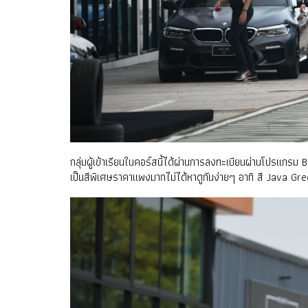
กลุ่มผู้เข้าเรียนในคอร์สนี้ได้ผ่านการลงทะเบียนผ่านโปรแกร
เป็นสีพิเศษราคาแพงมากไม่ได้หาดูกันง่ายๆ อาทิ สี Java G