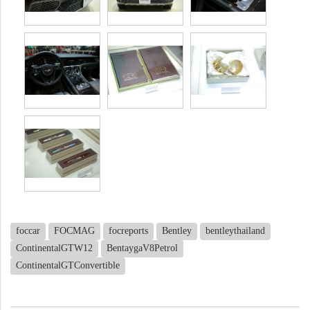
foccar
FOCMAG
focreports
Bentley
bentleythailand
ContinentalGTW12
BentaygaV8Petrol
ContinentalGTConvertible