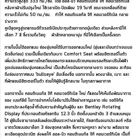
ความเร็วสูงสุด 333 กม./ชม. โดย‘ออล-นิว คอนติเนนทัล จีที คอนเวอร์ทิเบิล’
หลังคาผ้าปรับปรุงใหม่ ใช้เวลาเปิด-ปิดเพียง 19 วินาที ขณะรถเคลื่อนที่ด้วย
ความเร็วไม่เกิน 50 กม./ชม. ทำให้ คอนติเนลทัล จีที คอนเวอร์ทิเบิล กลาย
ร่างจาก
คูเป้สุดหรูสู่รถแกรนด์ทัวเรอร์เปิดประทุนด้วยการกดปุ่มเดียว ส่วนหลังคามีให้
เลือก 7 สี ซึ่งรวมถึงวัสดุ ผ้าสักหลาดหนานุ่ม ที่มีให้เลือกเป็นครั้งแรก
ภายในนั้นได้ออกแบบ ช่องอุ่นคอได้รับการออกแบบใหม่ (อุ่นและเงียบกว่าเจนเนอ
ร์เรชั่นก่อน) รวมเป็นชิ้นเดียวกับเบาะ Comfort Seat พร้อมฮีตเตอร์ในตัว
เพิ่มประสิทธิภาพการไหลเวียนของกระแสลมบริเวณหมอนรองศีรษะปรับไฟฟ้า
จุดเด่นของช่องอุ่นคอแบบใหม่ เป็นเส้นโครเมียมคาดกลางยาว
จรดขอบ สะท้อน
ถึงช่องอากาศแบบ ‘bullseye’ อันเลื่องชื่อ นอกจากนั้น พวงมาลัย, เบาะ และ
ที่พักแขนมีฮีตเตอร์ในตัว ช่วยให้ผู้ขับรู้สึกสบาย ในทุกสภาพอากาศ
นอกจากนั้น คอนติเนนทัล จีที คอนเวอร์ทิเบิล ใหม่ ก็แสดงให้เห็นถึงพัฒนาการ
ของ เบนท์ลีย์ ในการนำเทคโนโลยีมาปรับใช้อย่างชาญฉลาด เช่น จอดิจิทัล
อเนกประสงค์สุดล้ำที่เน้นความสำคัญกับผู้ขับ และ Bentley Rotating
Display ที่ประกอบด้วยทัชสกรีน 12.3 นิ้ว ติดตั้งบนหน้าปัด 3 ด้านแบบหมุน
ได้ ผู้ขับจึงสามารถสลับผลัดเปลี่ยนระหว่างลายไม้, ทัชสกรีนอเนกประสงค์ หรือ
มาตรวัดแบบอนาล็อก 3 ช่องสุดคลาสสิค ซึ่งความหรูหรา สง่างาม พร้อมราย
ละเอียดสุดประณีต ส่งผลให้ ออล-นิว คอนติเนนทัล จีที คอนเวอร์ทิเบิล เป็นที่