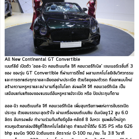
All New Continental GT Convertible
เบนท์ลีย์ เปิดตัว ‘ออล-นิว คอนติเนนทัล จีที คอนเวอร์ทิเบิล’ เจนเนอร์เรชั่นที่ 3
ของ ของรุ่น GT Convertible ที่ผ่านการดีไซน์ ผสานเทคโนโลยีเชิงวิศวกรรม
และการตกแต่งทุกรายละเอียดอย่างประณีต ด้วยวัสดุของตัวรถ ที่ออกแบบใหม่
สร้างความหรูหราและสง่างามที่สุดในโลก ส่งผลให้ จีที คอนเวอร์ทิเบิล เป็น
เสมือนแก่นแท้ของของแบรนด์อันหรูหราแม้จะเปิด หรือ ปิดประทุนก็ตาม
ออล-นิว คอนติเนนทัล จีที คอนเวอร์ทิเบิล เพิ่มสุนทรียภาพแห่งการขับรถเปิด
ประทุน ด้วยสมรรถนะสุดเร้าใจ ผ่านเครื่องยนต์เบนซิน ดับเบิลยู12 สูบ 6.0
ลิตร อันทรงพลัง ทำงานร่วมกับเกียร์ดูอัล-คลัตช์ 8 จังหวะ ขุมพลังใหม่ถูก
ควบคุมด้วยกล่องอีซียูที่ใช้เทคโนโลยีล่าสุด ทำแรงม้าได้ถึง 635 PS หรือ 626
bhp แรงบิด 900 นิวตันเมตร อัตราเร่ง 0-100 กม./ชม. ใน 3.8 วินาที