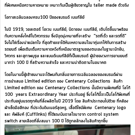
ที่พิเศษเหนือความคาดหมาย เหมาะกับเป็นผู้เชียวชาญใน tailer made ตัวจริง
โอกาสเฉลิมฉลองครบ100 ปีของแบรนด์ เบนท์ลีย์
ในปี 1919, วอลเตอร์ โอเวน เบนท์ลีย์, บิดาของ เบนท์ลีย์, เติบโตขึ้นมาพร้อม
กับความคลั่งไคล้ในวิศวกรรม ซึ่งมีจุดมุ่งหมายที่จะสร้าง “รถที่เร็ว และรถที่ดี”
จึงไม่ใช่เรื่องน่าแปลกใจ ที่สุดท้ายเขาได้หันเหความสนใจมาทุ่มเทให้กับการสร้าง
รถยนต์ เพื่อเติมเต็มความคาดหวังที่เหนือมาตรฐานของตนเองในฐานะนักขับ,
วิศวกร และสุภาพบุรุษ และแบนด์เบนท์ลีย์ก็เป็นแบรนด์ ผู้นำของวงการยานยนต์
มากว่า 100 ปี ที่สร้างความสำเร็จ และความน่าติดตามในอนาคต
โดยในงานนี้ผู้เข้าชมงานจะได้พบกับกลิ่นอายการเฉลิมฉลองของแบรนด์ผ่าน
การนำเสนอ Limited edition ของ Centenary Collections สินค้า
Limited edition ของ Centenary Collections นั้นมีความพิเศษที่มี โลโก้
100 years Extraordinary Year ประทับอยู่ ซึ่งโลโก้นี้จะเป็นโลโก้พิเศษที่
ประทับอยู่บนรถทุกคันที่สั่งผลิตในปี 2019 โดย สินค้าประกอบไปด้วย ที่คล้อง
ผ้าเช็ดมือสีทอง ที่ประดับดินเนอร์สุดหรู, เสื้อดีไซน์พิเศษ Centenary logo
และ คัฟลิงค์ (Cufflinks) ที่ได้แรงบันดาลใจมาจาก control system
switch สายเลือดที่สั่งสมมา 100 ปี ได้ถูกสลักลงในสินค้าทุกชิ้น