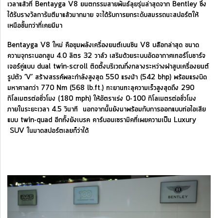
เวลาแล้วที่ Bentayga V8 ยนตกรรมสายพันธ์ลุยรุ่นล่าสุดจาก Bentley ซึ่ง
ได้รับรางวัลการันตีมาแล้วมากมาย จะได้รับการยกระดับสมรรถนะสปอร์ตให้
เหนือชั้นกว่าที่เคยมีมา
Bentayga V8 ใหม่ คือขุมพลังเครื่องยนต์เบนซิน V8 บล๊อกล่าสุด ขนาด
ความจุกระบอกสูบ 4.0 ลิตร 32 วาล์ว เสริมด้วยระบบอัดอากาศเทอร์โบชาร์จ
เจอร์คู่แบบ dual twin-scroll ติดตั้งบริเวณกึ่งกลางระหว่างฝาสูบเครื่องยนต์
รูปตัว ‘V’ สร้างสรรค์พละกำลังสูงสุด 550 แรงม้า (542 bhp) พร้อมแรงบิด
มหาศาลกว่า 770 Nm (568 lb.ft.) ทะยานทะลุความเร็วสูงสุดถึง 290
กิโลเมตรต่อชั่วโมง (180 mph) ให้อัตราเร่ง 0-100 กิโลเมตรต่อชั่วโมง
ภายในระยะเวลา 4.5 วินาที นอกจากนั้นยังมาพร้อมกับการออกแบบท่อไอเสีย
แบบ twin-quad อีกทั้งยังเบรค คาร์บอนเซรามิคที่เผยความเป็น Luxury
SUV ในมาดสปอร์ตเลยก็ว่าได้