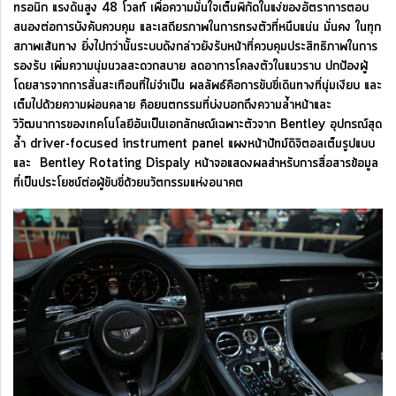
ทรอนิก แรงดันสูง 48 โวลท์ เพื่อความมั่นใจเต็มพิกัดในแง่ของอัตราการตอบ
สนองต่อการบังคับควบคุม และเสถียรภาพในการทรงตัวที่หนึบแน่น มั่นคง ในทุก
สภาพเส้นทาง ยิ่งไปกว่านั้นระบบดังกล่าวยังรับหน้าที่ควบคุมประสิทธิภาพในการ
รองรับ เพิ่มความนุ่มนวลสะดวกสบาย ลดอาการโคลงตัวในแนวราบ ปกป้องผู้
โดยสารจากการสั่นสะเทือนที่ไม่จำเป็น ผลลัพธ์คือการขับขี่เดินทางที่นุ่มเงียบ และ
เต็มไปด้วยความผ่อนคลาย คือยนตกรรมที่บ่งบอกถึงความล้ำหน้าและ
วิวัฒนาการของเทคโนโลยีอันเป็นเอกลักษณ์เฉพาะตัวจาก Bentley อุปกรณ์สุด
ล้ำ driver-focused instrument panel แผงหน้าปัทม์ดิจิตอลเต็มรูปแบบ
และ Bentley Rotating Dispaly หน้าจอแสดงผลสำหรับการสื่อสารข้อมูล
ที่เป็นประโยชน์ต่อผู้ขับขี่ด้วยนวัตกรรมแห่งอนาคต