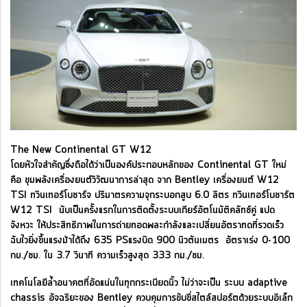
The New Continental GT W12
โดยหัวใจสำคัญซึ่งถือได้ว่าเป็นองค์ประกอบหลักของ Continental GT ใหม่
คือ ขุมพลังเครื่องยนต์วิวัฒนาการล่าสุด จาก Bentley เครื่องยนต์ W12
TSI ทวินเทอร์โบชาร์จ ปริมาตรความจุกระบอกสูบ 6.0 ลิตร ทวินเทอร์โบชาร์ต
W12 TSI นับเป็นครั้งแรกในการติดตั้งระบบเกียร์อัตโนมัติคลัทช์คู่ แปด
จังหวะ ให้ประสิทธิภาพในการถ่ายทอดพละกำลังและเปลี่ยนอัตราทดที่รวดเร็ว
ฉับไวยิ่งขึ้นแรงม้าได้ถึง 635 PSแรงบิด 900 นิวตันเมตร อัตราเร่ง 0-100
กม./ชม. ใน 3.7 วินาที ความเร็วสูงสุด 333 กม./ชม.
เทคโนโลยีล้ำอนาคตที่อัดแน่นในทุกกระเบียดนิ้ว ไม่ว่าจะเป็น ระบบ adaptive
chassis อัจฉริยะของ Bentley ควบคุมการขับขี่สไตล์สปอร์ตด้วยระบบอิเล็ก