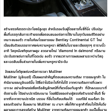
สร้างสรรค์อรรถะประโยชน์สูงสุด สำหรับรองรับผู้โดยสารทั้งสี่ที่นั่ง ปรับปรุง
พื้นที่บรรทุกสัมภาระท้ายรถเพื่อตอบสนองต่อการใช้งานในทุกวันของชีวิตอย่าง
เหมาะสมลงตัว ภายในห้องโดยสารของ Bentley Continental GT ใหม่
เปี่ยมล้นด้วยบรรยากาศแห่งความหรูหรา พิถีพิถันในรายละเอียดทุกๆ ตารางนิ้ว
อาทิ วัสดุหนังแท้คุณภาพสูง ลวดลายใหม่ ‘diamond in daimond’ หรืองาน
ประดับตกแต่งภายในที่โดดเด่น ลงตัว จากแนวทางการผสมผสานระหว่างวัสดุ
และเฉดสีบนชิ้นส่วนภายในเพิ่มความหรูหรามีระดับ
จัดแสดงโชว์ชุดแต่งเหนือการเวลา Mulliner
Mulliner (มูลิเนอร์) เป็นแผนกสำคัญที่ตอบสนองความต้อง การของลูกค้า ใน
คำนิยามของมูลิเนอร์นั้น ได้ชื่อว่าไม่มีอะไรที่ทำไม่ได้ จากความต้องการที่เฉพาะ
เจาะจง อย่างอักษรย่อชื่อหรือสัญลักษณ์ที่เกี่ยวเนื่องกับลูกค้า ที่ปักลงบนเบาะที่
ตัดตามสั่ง ได้อย่างปราณีตงดงาม โดยฝีมือของช่างผู้สรรค์สร้างรถม้าชั้นดี ซึ่ง
ยากที่จะหาความปราณีต บรรจง ที่อื่นใดเทียบเคียงได้ เบนท์ลีย์ แบงค็อก จัด
แสดงตัวอย่าง ชิ้นผลงาน Mulliner ณ งานฯ เพื่อให้ทางลูกค้าที่สนใจได้เห็นถึง
ผลานและการสรรค์สร้าง Mulliner จากความต้องการของลูกค้า จนเป็นชิ้นงาน