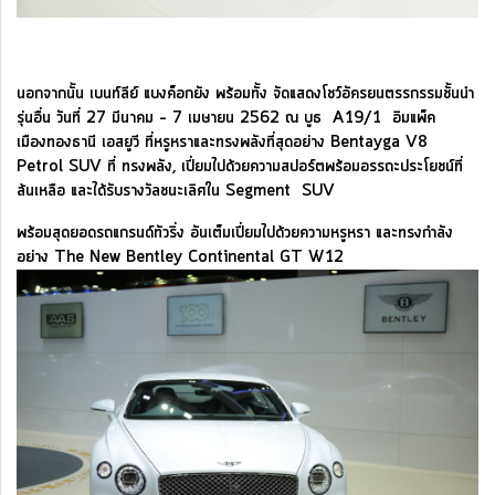
นอกจากนั้น เบนท์ลีย์ แบงค็อกยัง พร้อมทั้ง จัดแสดงโชว์อัครยนตรรกรรมชั้นนำ
รุ่นอื่น วันที่ 27 มีนาคม – 7 เมษายน 2562 ณ บูธ A19/1 อิมแพ็ค
เมืองทองธานี
เอสยูวี ที่หรูหราและทรงพลังที่สุดอย่าง Bentayga V8
Petrol SUV ที่ ทรงพลัง, เปี่ยมไปด้วยความสปอร์ตพร้อมอรรถะประโยชน์ที่
ล้นเหลือ และได้รับรางวัลชนะเลิศใน Segment SUV
พร้อมสุดยอดรถแกรนด์ทัวริ่ง อันเต็มเปี่ยมไปด้วยความหรูหรา และทรงกำลัง
อย่าง The New Bentley Continental GT W12