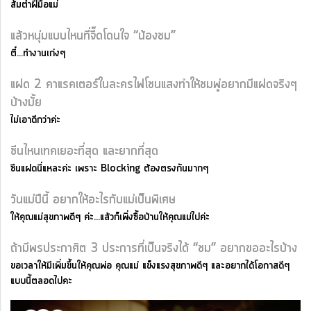
ส้มตำฝีมือแม่
แล้วหนุ่มแบบไหนที่จี๊ดโดนใจ “น้องชม”
ตี๋...ทำงานเก่งๆ
แฝด 2 คาแรคเตอร์ในละครไฟโชนแสงทำให้ชมพู่อยากมีแฝดจริงๆ
บ้างมั้ย
ไม่เอาดีกว่าค่ะ
ซีนไหนเทคเยอะที่สุด และยากที่สุด
ซีนแฝดนี่แหละค่ะ เพราะ Blocking ต้องตรงกันมากๆ
วันแม่ปีนี้ อยากให้อะไรกับแม่เป็นพิเศษ
ให้คุณแม่สุขภาพดีๆ ค่ะ...แล้วก็เพิ่งซื้อบ้านให้คุณแม่ไปค่ะ
ถ้ามีพรประกาศิต 3 ประการที่เป็นจริงได้ “ชม” อยากขออะไรบ้าง
ขอเวลาให้มีเพิ่มขึ้นให้คุณพ่อ คุณแม่ แข็งแรงสุขภาพดีๆ และอยากได้โอกาสดีๆ
แบบนี้ตลอดไปคะ