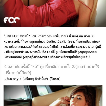
ทันทีที่ FOC รู้ว่าจะได้ RR Phantom มาขึ้นปกฉบับนี้ ชมพู่ คือ นางแบบ
หมายเลขหนึ่งที่ทีมงานทุกคนโหวตเป็นเสียงเดียวกัน (อย่างที่ไม่เคยเป็นมาก่อน)
เพราะด้วยความสวยสง่าในตัวเธอรวมถึงดีกรีความฮ็อตที่มาแรงแซงนางเอกรุ่นพี่
มายืนอยู่แถวหน้าของวงการบันเทิง และปีนี้ดูเหมือนจะเป็นปีที่รุ่งสุดๆของเธอ
เพราะเธอกำลังรุ่งสุดๆทั้งเรื่องงานและเรื่องความรักหนุ่มไฮโซอยู่น่ะสิ!?
ร่วมงานกันครั้งนี้ “ชม” ดูเปรี้ยวเฉี่ยว บาดใจ จัง(แบบว่าอยากให้
เปรี้ยวกว่านี้อีกอ่ะ)
เปลี่ยน style ไปเรื่อยๆ ดีกว่ามั้ยค่ะ (หัวเราะ)