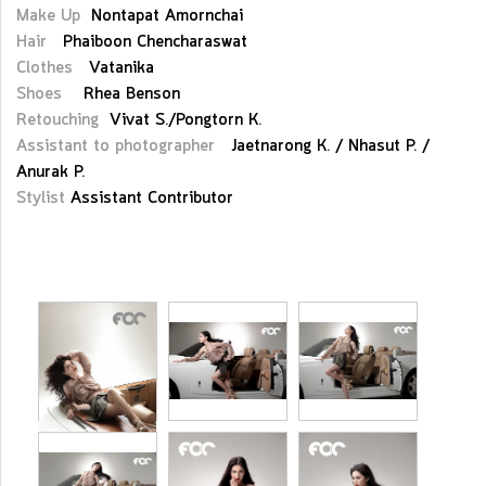
Make Up
Nontapat Amornchai
Hair
Phaiboon Chencharaswat
Clothes
Vatanika
Shoes
Rhea Benson
Retouching
Vivat S./Pongtorn K.
Assistant to photographer
Jaetnarong K. / Nhasut P. /
Anurak P.
Stylist
Assistant Contributor