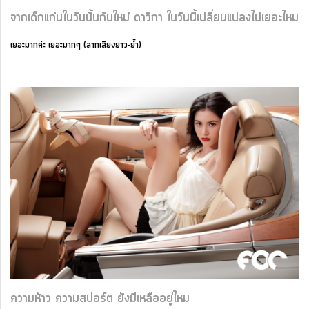
จากเด็กแก่นในวันนั้นกับใหม่ ดาวิกา ในวันนี้
เปลี่ยนแปลงไปเยอะไหม
เยอะมากค่ะ เยอะมากๆ (ลากเสียงยาว-ย้ำ)
ความห้าว ความสปอร์ต ยังมีเหลืออยู่ไหม