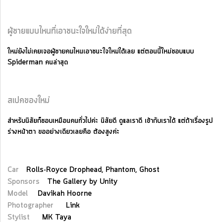
ผู้ชายแบบไหนที่เอาชนะใจใหม่ได้ง่ายที่สุด
ใหม่ยังไม่เคยเจอผู้ชายคนไหนเอาชนะใจใหม่ได้เลย แต่ตอนนี้ใหม่ชอบแบบ
Spiderman คนล่าสุด
สเปคของใหม่
สำหรับนิสัยก็ชอบเหมือนคนทั่วไปค่ะ นิสัยดี ดูแลเราดี เข้ากับเราได้ แต่ถ้าเรื่องรูป
ร่างหน้าตา ขออย่างเดียวเลยคือ ต้องสูงค่ะ
Car
Rolls-Royce Drophead, Phantom, Ghost
Sponsors
The Gallery by Unity
Model
Davikah Hoorne
Photographer
Link
Stylist
MK Taya