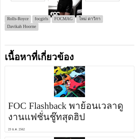
Rolls-Royce
focgirls
FOCMAG
ใหม่ ดาวิกา
Davikah Hoorne
เนื้อหาที่เกี่ยวข้อง
FOC Flashback พาย้อนเวลาดู
งานแฟชั่นชู๊ทสุดฮิป
23 ธ.ค. 2562