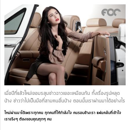
เมื่อปีที่แล้วใหม่เจอมรสุมข่าวฉาวเยอะเหมือนกัน ทั้งเรื่องรูปหลุด
บ้าง ข่าวว่าไปเป็นมือที่สามคนอื่นบ้าง ตอนนั้นเราผ่านมาได้อย่างไร
ใหม่ผ่านมาได้เพราะทุกคน ทุกคนที่ให้กำลังใจ คนรอบข้างเรา แฟนคลับที่เข้าใจ
เราจริงๆ ต้องขอบคุณทุกๆ คน