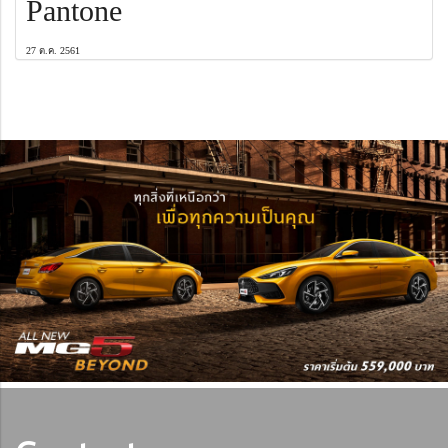
Pantone
27 ต.ค. 2561