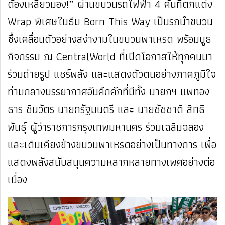
ต้องเหลียวมอง!” ผ่านขบวนรถไฟฟ้า 4 คันที่ตกแต่ง
Wrap พิเศษในธีม Born This Way เป็นรถนำขบวน
ซึ่งเคลื่อนตัวอย่างสง่างามในขบวนพาเหรด พร้อมบูธ
กิจกรรม ณ CentralWorld ที่เปิดโอกาสให้ทุกคนมา
ร่วมถ่ายรูป แชร์พลัง และแสดงตัวตนอย่างภาคภูมิใจ
ท่ามกลางบรรยากาศอันคึกคักที่มีทั้ง นายกฯ แพทอง
ธาร ชินวัตร นายกรัฐมนตรี และ นายชัชชาติ สิทธิ
พันธุ์ ผู้ว่าราชการกรุงเทพมหานคร ร่วมเฉลิมฉลอง
และเดินเคียงข้างขบวนพาเหรดอย่างเป็นทางการ เพื่อ
แสดงพลังสนับสนุนความหลากหลายทางเพศอย่างต่อ
เนื่อง