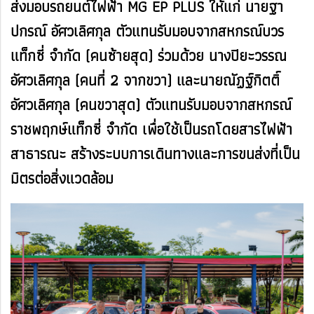
ส่งมอบรถยนต์ไฟฟ้า MG EP PLUS ให้แก่ นายฐา
ปกรณ์ อัศวเลิศกุล ตัวแทนรับมอบจากสหกรณ์บวร
แท็กซี่ จำกัด (คนซ้ายสุด) ร่วมด้วย นางปิยะวรรณ
อัศวเลิศกุล (คนที่ 2 จากขวา) และนายณัฏฐ์กิตติ์
อัศวเลิศกุล (คนขวาสุด) ตัวแทนรับมอบจากสหกรณ์
ราชพฤกษ์แท็กซี่ จำกัด เพื่อใช้เป็นรถโดยสารไฟฟ้า
สาธารณะ สร้างระบบการเดินทางและการขนส่งที่เป็น
มิตรต่อสิ่งแวดล้อม