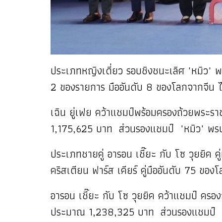
ประเภทหญิงเดี่ยว รอบชิงชนะเลิศ "หมิว" พรป
2 ของรายการ มืออันดับ 8 ของโลกจากจีน
เฉิน ยู่เฟย คว้าแชมป์พร้อมครองถ้วยพระร
1,175,625 บาท ส่วนรองแชมป์ "หมิว" พรปว
ประเภทชายคู่ อารอน เชี๊ยะ กับ โซ วุยยิค ค
คริสเตียน ฟาร์ส เคียร์ คู่มืออันดับ 75 
อารอน เชี๊ยะ กับ โซ วุยยิค คว้าแชมป์ คร
ประมาณ 1,238,325 บาท ส่วนรองแชมป์ วิลเล