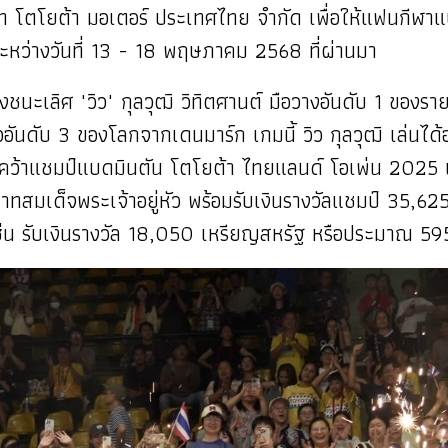
 โตโยต้า มอเตอร์ ประเทศไทย จำกัด เพื่อให้แฟนกีฬาแบ
ะหว่างวันที่ 13 - 18 พฤษภาคม 2568 ที่ผ่านมา
ชนะเลิศ "วิว" กุลวุฒิ วิทิตศานต์ มือวางอันดับ 1 ของร
ออันดับ 3 ของโลกจากเดนมาร์ก เกมนี้ วิว กุลวุฒิ เล่
ว้าแชมป์แบดมินตัน โตโยต้า ไทยแลนด์ โอเพ่น 2025 เวิล
สมเด็จพระเจ้าอยู่หัว พร้อมรับเงินรางวัลแชมป์ 35,6
น รับเงินรางวัล 18,050 เหรียญสหรัฐ หรือประมาณ 5