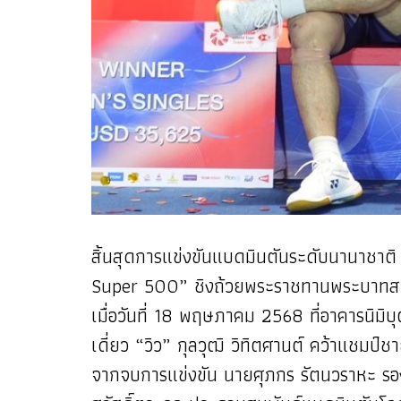
สิ้นสุดการแข่งขันแบดมินตันระดับนาน
Super 500” ชิงถ้วยพระราชทานพระบาทสมเ
เมื่อวันที่ 18 พฤษภาคม 2568 ที่อาคารนิม
เดี่ยว “วิว” กุลวุฒิ วิทิตศานต์ คว้าแชมป
จากจบการแข่งขัน นายศุภกร รัตนวราหะ รอง