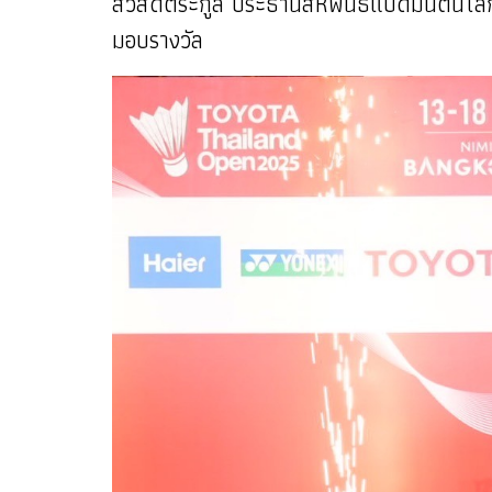
สวัสดิ์ตระกูล ประธานสหพันธ์แบดมินตันโลก
มอบรางวัล