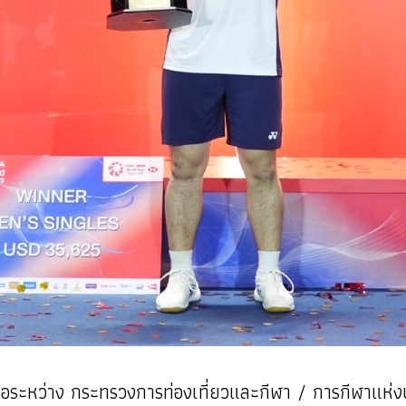
วมมือระหว่าง กระทรวงการท่องเที่ยวและกีฬา / การกีฬาแ