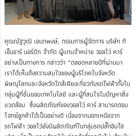
คุณณัฐวุฒิ เอนกพงษ์, กรรมการผู้จัดการ บริษัท ที
เอ็นอาร์ นอร์ดิก จำกัด ผู้แทนจำหน่าย วอลโว่ คาร์
อย่างเป็นทางการ กล่าวว่า “ตลอดหลายปีที่ผ่านมา
เราได้เห็นถึงความสนใจของผู้บริโภคในจังหวัด
พิษณุโลกและจังหวัดใกล้เคียงเกี่ยวกับรถไฟฟ้าทั้งใน
กลุ่มผู้ที่ชื่นชอบเทคโนโลยี และผู้ที่สนใจในปัญหาสิ่ง
แวดล้อม ซึ่งผลิตภัณฑ์ของวอลโว่ คาร์ สามารถตอบ
โจทย์ลูกค้าได้เป็นอย่างดี เนื่องจากนอกเหนือจาก
รถไฟฟ้า วอลโว่ยังมีผลิตภัณฑ์ในกลุ่มรถปลั๊กอินไฮ