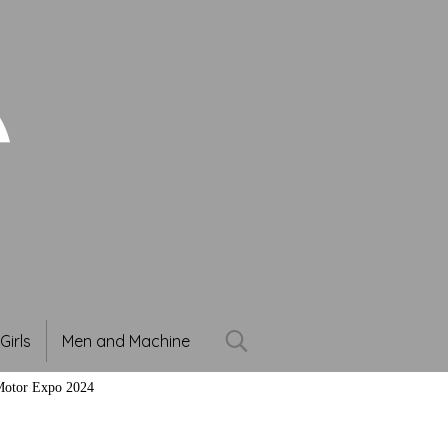
Girls
Men and Machine
otor Expo 2024