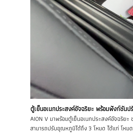
ตู้เย็นอเนกประสงค์อัจฉริยะ พร้อมฟังก์ชันปร
AION V มาพร้อมตู้เย็นอเนกประสงค์อัจฉริยะ ช
สามารถปรับอุณหภูมิได้ถึง 3 โหมด ได้แก่ โหม