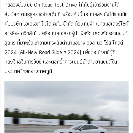
ทดลองขับแบบ On Road Test Drive ให้กับผู้เข้าร่วมงานได้
สัมผัสความหรูหราอย่างเต็มที่ พร้อมกันนี้ เอเอเอสฯ ยังได้ร่วมมือ
กับบริษัท เอเอเอส โมโต คลับ จำกัด ตัวแทนจำหน่ายมอเตอร์ไซค์
ฮาร์ลีย์-เดวิดสันในเครือเอเอเอส-กรุ๊ป เพื่อจัดแสดงจักรยานยนต์
สุดหรู ที่มาพร้อมความเท่ระดับตำนานอย่าง ออล-นิว โร้ด ไกลด์
2024 (All-New Road Glide™ 2024) เพื่อตอบโจทย์ผู้ที่
หลงใหลในการขับขี่ และตอกย้ำการเป็นผู้นำด้านยานยนต์ใน
ประเทศไทยอย่างภาคภูมิ