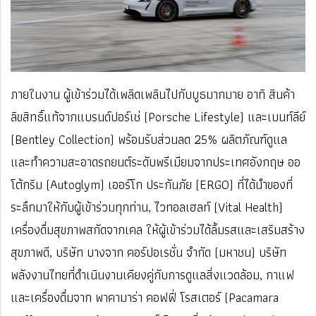
ภายในงาน ผู้เข้าร่วมได้เพลิดเพลินไปกับบูธมากมาย อาทิ สินค้า
ลิขสิทธิ์แท้จากแบรนด์ปอร์เช่ (Porsche Lifestyle) และเบนท์ลีย์
(Bentley Collection) พร้อมรับส่วนลด 25% ผลิตภัณฑ์ดูแล
และทำความสะอาดรถยนต์ระดับพรีเมียมจากประเทศอังกฤษ ออ
โต้กริม (Autoglym) เออร์โก ประกันภัย (ERGO) ที่ได้นำของที่
ระลึกมาให้กับผู้เข้าร่วมทุกท่าน, ไวทอลเฮลท์ (Vital Health)
เครื่องดื่มสุขภาพสกัดจากเคล ให้ผู้เข้าร่วมได้ลิ้มรสและเสริมสร้าง
สุขภาพดี, บริษัท บางจาก คอร์ปอเรชั่น จำกัด (มหาชน) บริษัท
พลังงานไทยที่ดำเนินงานเคียงคู่กับการดูแลสิ่งแวดล้อม, กาแฟ
และเครื่องดื่มจาก พาคามาร่า คอฟฟี่ โรสเตอร์ (Pacamara