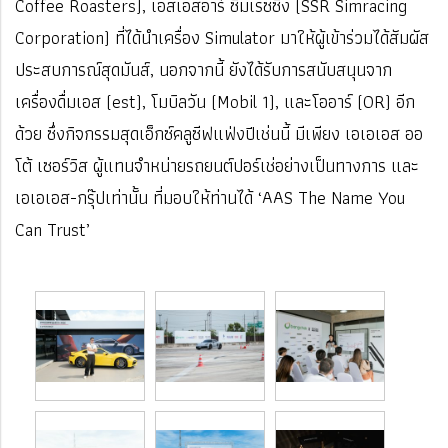
Coffee Roasters), เอสเอสอาร์ ซิมเรซซิ่ง (SSR Simracing
Corporation) ที่ได้นำเครื่อง Simulator มาให้ผู้เข้าร่วมได้สัมผัส
ประสบการณ์สุดมันส์, นอกจากนี้ ยังได้รับการสนับสนุนจาก
เครื่องดื่มเอส (est), โมบิลวัน (Mobil 1), และโออาร์ (OR) อีก
ด้วย ซึ่งกิจกรรมสุดเอ็กซ์คลูซีฟแฟ่งปีเช่นนี้ มีเพียง เอเอเอส ออ
โต้ เซอร์วิส ผู้แทนจำหน่ายรถยนต์ปอร์เช่อย่างเป็นทางการ และ
เอเอเอส-กรุ๊ปเท่านั้น ที่มอบให้ท่านได้ ‘AAS The Name You
Can Trust’