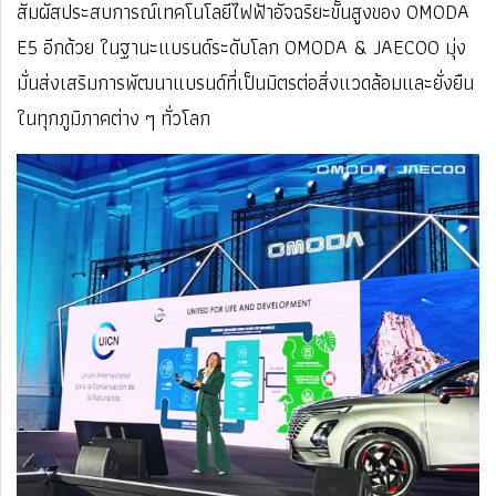
สัมผัสประสบการณ์เทคโนโลยีไฟฟ้าอัจฉริยะขั้นสูงของ OMODA
E5 อีกด้วย ในฐานะแบรนด์ระดับโลก OMODA & JAECOO มุ่ง
มั่นส่งเสริมการพัฒนาแบรนด์ที่เป็นมิตรต่อสิ่งแวดล้อมและยั่งยืน
ในทุกภูมิภาคต่าง ๆ ทั่วโลก