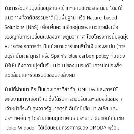
ในการร่วมกันมุ่งมั่นอนุรักษ์หญ้าทะเลเมดิเตอร์เรเนียน โดยใช้
แนวทางที่อาศัยธรรมชาติเป็นพื้นฐาน หรือ Nature-based
Solutions (NbS) เพื่อเพิ่มความยืดหยุ่นของแนวชายฝั่งเมื่อ
เผชิญกับการเปลี่ยนแปลงสภาพภูมิอากาศ โดยโครงการนี้มีจุดมุ่ง
หมายต่อยอดการดำเนินนโยบายคาร์บอนสีน้ำเงินของสเปน (การ
อนุรักษ์มหาสมุทร) หรือ Spain’s blue carbon policy ที่แสดง
ให้เห็นถึงความมุ่งมั่นอันแน่วแน่ของแบรนด์ในการปกป้องสิ่ง
แวดล้อมและร่วมรับผิดชอบต่อสังคม
ในปีที่ผ่านมา ถือเป็นช่วงเวลาที่สำคัญ OMODA และการใช้
พลังงานทางเลือกใหม่ ซึ่งได้รับการตอบรับและเสียงชื่นชมจาก
เจ้าหน้าที่ระดับสูงจากรัฐบาลตุรกี อินโดนีเซีย มาเลเซีย และ
ประเทศอื่น ๆ โดยในเดือนกุมภาพันธ์ ประธานาธิบดีอินโดนีเซีย
“Joko Widodo” ได้เยี่ยมชมนิทรรศการของ OMODA พร้อม