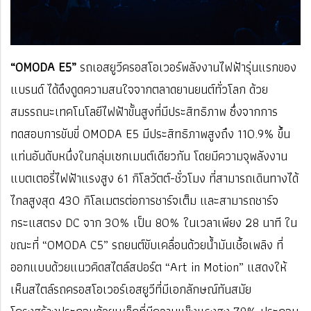
“OMODA E5”
รถเอสยูวีครอสโอเวอร์พลังงานไฟฟ้ารุ่นแรกของ
แบรนด์ ได้ดึงดูดความสนใจจากตลาดยานยนต์ทั่วโลก ด้วย
สมรรถนะเทคโนโลยีไฟฟ้าขั้นสูงที่มีประสิทธิภาพ ซึ่งจากการ
ทดสอบการขับขี่ OMODA E5 มีประสิทธิภาพสูงถึง 110.9% ขึ้น
แท่นอันดับหนึ่งในกลุ่มเซกเมนต์เดียวกัน โดยมีความจุพลังงาน
แบตเตอรี่ไฟฟ้าแรงสูง 61 กิโลวัตต์-ชั่วโมง ที่สามารถเดินทางได้
ไกลสูงสุด 430 กิโลเมตรต่อการชาร์จเต็ม และสามารถชาร์จ
กระแสตรง DC จาก 30% เป็น 80% ในเวลาเพียง 28 นาที ใน
ขณะที่ “OMODA C5” รถยนต์ขับเคลื่อนด้วยน้ำมันเชื้อเพลิง ที่
ออกแบบด้วยแนวคิดสไตล์สปอร์ต “Art in Motion” แสดงให้
เห็นสไตล์รถครอสโอเวอร์เอสยูวีที่มีเอกลักษณ์ทันสมัย