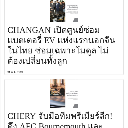
CHANGAN เปิดศูนย์ซ่อม
แบตเตอรี่ EV แห่งแรกนอกจีน
ในไทย ซ่อมเฉพาะโมดูล ไม่
ต้องเปลี่ยนทั้งลูก
31 ก.ค. 2569
CHERY จับมือทีมพรีเมียร์ลีก!
ดึง AFC Bournemouth และ