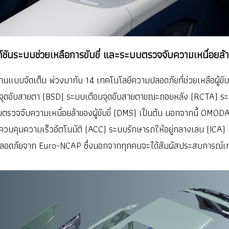
ชันระบบช่วยเหลือการขับขี่ และระบบตรวจจับความเหนื่อยล้าข
บบจัดเต็ม พ่วงมากับ 14 เทคโนโลยีความปลอดภัยที่ช่วยเหลือผู้ข
ุดอับสายตา (BSD) ระบบเตือนจุดอับสายตาขณะถอยหลัง (RCTA) ร
จจับความเหนื่อยล้าของผู้ขับขี่ (DMS) เป็นต้น นอกจากนี้ OMODA C
บควบคุมความเร็วอัตโนมัติ (ACC) ระบบรักษารถให้อยู่กลางเลน (ICA)
ดภัยจาก Euro-NCAP ซึ่งนอกจากทุกคนจะได้สัมผัสประสบการณ์เทคโนโ