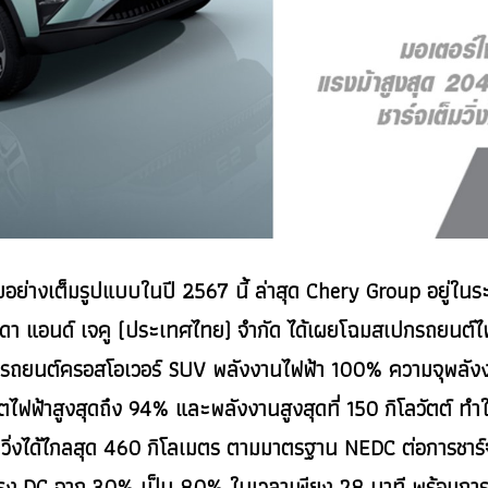
่างเต็มรูปแบบในปี 2567 นี้ ล่าสุด Chery Group อยู่ในระ
ดา แอนด์ เจคู (ประเทศไทย) จำกัด ได้เผยโฉมสเปกรถยนต์ไฟฟ
รถยนต์ครอสโอเวอร์ SUV พลังงานไฟฟ้า 100% ความจุพลังงานแ
ไฟฟ้าสูงสุดถึง 94% และพลังงานสูงสุดที่ 150 กิโลวัตต์ ทำใ
ได้ไกลสุด 460 กิโลเมตร ตามมาตรฐาน NEDC ต่อการชาร์จ 1
สตรง DC จาก 30% เป็น 80% ในเวลาเพียง 28 นาที พร้อมก