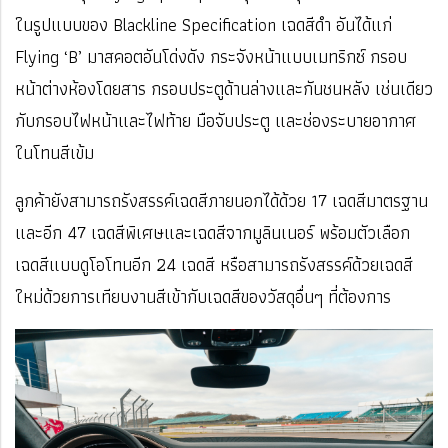
ในรูปแบบของ Blackline Specification เฉดสีดำ อันได้แก่
Flying ‘B’ มาสคอตอันโด่งดัง กระจังหน้าแบบเมทริกซ์ กรอบ
หน้าต่างห้องโดยสาร กรอบประตูด้านล่างและกันชนหลัง เช่นเดียว
กับกรอบไฟหน้าและไฟท้าย มือจับประตู และช่องระบายอากาศ
ในโทนสีเข้ม
ลูกค้ายังสามารถรังสรรค์เฉดสีภายนอกได้ด้วย 17 เฉดสีมาตรฐาน
และอีก 47 เฉดสีพิเศษและเฉดสีจากมูลินเนอร์ พร้อมตัวเลือก
เฉดสีแบบดูโอโทนอีก 24 เฉดสี หรือสามารถรังสรรค์ด้วยเฉดสี
ใหม่ด้วยการเทียบงานสีเข้ากับเฉดสีของวัสดุอื่นๆ ที่ต้องการ