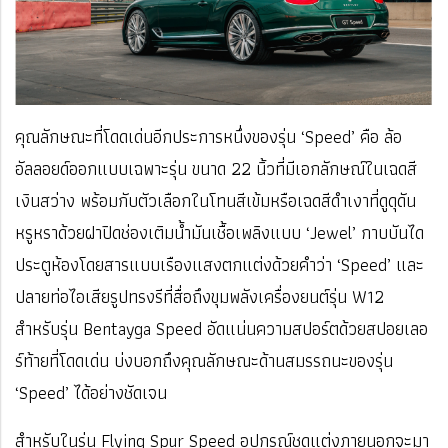
คุณลักษณะที่โดดเด่นอีกประการหนึ่งของรุ่น ‘Speed’ คือ ล้อ
อัลลอยด์ออกแบบเฉพาะรุ่น ขนาด ​​22 นิ้วที่มีเอกลักษณ์ในเฉดสี
เงินสว่าง พร้อมกับตัวเลือกในโทนสีเข้มหรือเฉดสีดำเงาที่ดูดุดัน
หรูหราด้วยฝาปิดช่องเติมน้ำมันเชื้อเพลิงแบบ ‘Jewel’ กาบบันได
ประตูห้องโดยสารแบบเรืองแสงตกแต่งด้วยคำว่า ‘Speed’ และ
ปลายท่อไอเสียรูปทรงรีที่สื่อถึงขุมพลังเครื่องยนต์รุ่น W12
สำหรับรุ่น Bentayga Speed อัดแน่นความสปอร์ตด้วยสปอยเลอ
ร์ท้ายที่โดดเด่น บ่งบอกถึงคุณลักษณะด้านสมรรถนะของรุ่น
‘Speed’ ได้อย่างชัดเจน
สำหรับในรุ่น Flying Spur Speed อุปกรณ์ชุดแต่งภายนอกจะมา