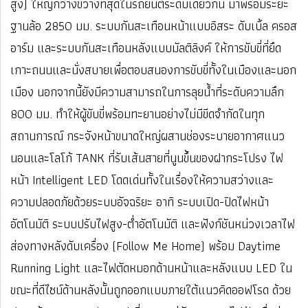
สูง) ใหญ่กว้างขวางที่สุดในรถยนต์ระดับเดียวกัน มาพร้อมระยะ
ฐานล้อ 2850 มม. ระบบกันสะเทือนหน้าแบบอิสระ ดับเบิ้ล ครอส
อาร์ม และระบบกันสะเทือนหลังแบบมัลติลิงค์ ให้การขับขี่ที่ยึด
เกาะถนนและนั่งสบายเพื่อตอบสนองการขับขี่ทั้งในเมืองและนอก
เมือง นอกจากนี้ยังมีความสามารถในการลุยน้ำที่ระดับความลึก
800 มม. ทำให้ผู้ขับขี่พร้อมทะยานอย่างไม่มีขีดจำกัดในทุก
สถานการณ์ กระจังหน้าขนาดใหญ่ผสานช่องระบายอากาศแนว
นอนและโลโก้ TANK ที่รับเส้นสายที่นูนขึ้นของฝากระโปรง ไฟ
หน้า Intelligent LED โดดเด่นทั้งในเรื่องให้ความสว่างและ
ความปลอดภัยด้วยระบบอัจฉริยะ อาทิ ระบบเปิด-ปิดไฟหน้า
อัตโนมัติ ระบบปรับไฟสูง-ต่ำอัตโนมัติ และฟังก์ชันหน่วงเวลาไฟ
ส่องทางหลังดับเครื่อง (Follow Me Home) พร้อม Daytime
Running Light และไฟตัดหมอกด้านหน้าและหลังแบบ LED ใน
ขณะที่ดีไซน์ด้านหลังนั้นถูกออกแบบภายใต้แนวคิดออฟโรด ด้วย