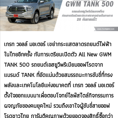
เกรท วอลล์ มอเตอร์ เขย่ากระแสตลาดรถยนต์ไฟฟ้า
ในไทยอีกครั้ง กับการเตรียมเปิดตัว All New GWM
TANK 500 รถยนต์เอสยูวีพรีเมียมออฟโรดจาก
แบรนด์ TANK ที่อัดแน่นด้วยสมรรถนะการขับขี่ที่ทรง
พลังและเทคโนโลยีแห่งอนาคตที่ เกรท วอลล์ มอเตอร์
ตั้งใจออกแบบมาเพื่อตอบโจทย์ไลฟ์สไตล์กิจกรรมการ
ผจญภัยของคนยุคใหม่ รวมถึงเอาใจผู้ขับขี่สายออฟ
โรดชาวไทย การันตีคุณภาพด้วยยอดจองสิทธิ์ซื้อกว่า