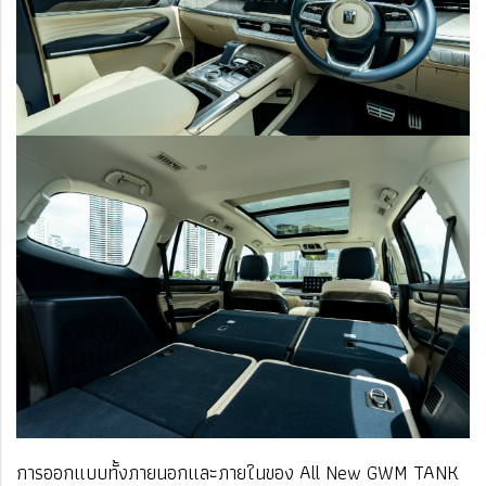
การออกแบบทั้งภายนอกและภายในของ All New GWM TANK