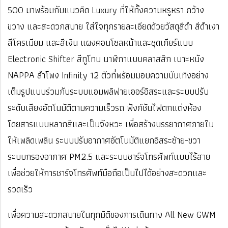
500 มาพร้อมกับแนวคิด Luxury ที่ให้ทั้งความหรูหรา กว้าง
ขวาง และสะดวกสบาย ใส่ใจทุกรายละเอียดด้วยวัสดุสีดำ สีดำเงา
สีโครเมียม และสีเงิน แผงคอนโซลหน้าและชุดเกียร์แบบ
Electronic Shifter สีทูโทน นาฬิกาแบบคลาสสิก เบาะหนัง
NAPPA ลำโพง Infinity 12 ตัวที่พร้อมมอบความบันเทิงอย่าง
เต็มรูปแบบร่วมกับระบบแอมพลิฟายเออร์อิสระและระบบปรับ
ระดับเสียงอัตโนมัติตามความเร็วรถ ฟังก์ชันไฟตกแต่งห้อง
โดยสารแบบหลากสีและเป็นจังหวะ เพื่อสร้างบรรยากาศภายใน
ให้เพลิดเพลิน ระบบปรับอากาศอัตโนมัติแยกอิสระซ้าย-ขวา
ระบบกรองอากาศ PM2.5 และระบบชาร์จโทรศัพท์แบบไร้สาย
เพื่อช่วยให้การชาร์จโทรศัพท์มือถือเป็นไปได้อย่างสะดวกและ
รวดเร็ว
เพื่อความสะดวกสบายในทุกมิติของการเดินทาง All New GWM