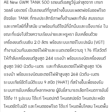
All New GWM TANK 500 รถยนต์เอสยูวีรุ่นล่าสุดจาก เกรท
วอลล์ มอเตอร์ เป็นรถยนต์ที่ถูกสร้างขึ้นบนแพลตฟอร์มออฟโรด
อัจฉริยะ TANK ที่ทรงประสิทธิภาพทั้งด้านพละกำลัง สมรรถนะ
และเทคโลยีที่ล้ำสมัย มาพร้อมกับดีไซน์ที่บึกบึนและแข็งแกร่ง ใน
ขณะที่แฝงไปด้วยความเรียบง่ายและหรูหรา ขับเคลื่อนด้วย
เครื่องยนต์เบนซิน 2.0 ลิตร พร้อมระบบเทอร์โบแปรผัน (VGT)
ทำงานร่วมกับมอเตอร์ไฟฟ้าและแบตเตอรี่ความจุ 1.76 กิโลวัตต์
ให้กำลังเครื่องยนต์สูงสุด 244 แรงม้า พร้อมแรงบิดเครื่องยนต์
สูงสุด 380 นิวตัน–เมตร และกำลังมอเตอร์ไฟฟ้าสูงสุด 106
แรงม้า พร้อมแรงบิดมอเตอร์ไฟฟ้าสูงสุด 268 นิวตัน-เมตร
ระบบเกียร์อัตโนมัติแบบ 9 สปีด (9HAT) ที่สร้างขึ้นเพื่อรองรับ
ระบบการขับเคลื่อนที่หลากหลาย ผู้ขับขี่สามารถเลือกโหมดการขับขี่
ได้ถึง 11 รูปแบบ ได้แก่ โหมดปกติ โหมดสปอร์ต โหมดประหยัด
โหมดอัตโนมัติ และโหมดออฟโรด ได้แก่ โหมดพื้นโคลน โหมดพื้น