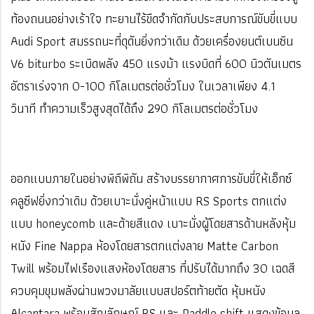
ท้องถนนอย่างเร้าใจ ทะยานไร้ขีดจำกัดกับประสบการณ์ขับขี่แบบ
Audi Sport สมรรถนะที่ดุดันยิ่งกว่าเดิม ด้วยเครื่องยนต์เบนซิน
V6 biturbo ระเบิดพลัง 450 แรงม้า แรงบิดที่ 600 นิวตันเมตร
อัตราเร่งจาก 0-100 กิโลเมตรต่อชั่วโมง ในเวลาเพียง 4.1
วินาที ทำความเร็วสูงสุดได้ถึง 290 กิโลเมตรต่อชั่วโมง
ออกแบบภายในอย่างพิถีพิถัน สร้างบรรยากาศการขับขี่ให้เอ็กซ์
คลูซีฟยิ่งกว่าเดิม ด้วยเบาะนั่งคู่หน้าแบบ RS Sports ตกแต่ง
แบบ honeycomb และด้ายสีแดง เบาะนั่งผู้โดยสารด้านหลังหุ้ม
หนัง Fine Nappa ห้องโดยสารตกแต่งลาย Matte Carbon
Twill พร้อมไฟเรืองแสงห้องโดยสาร ที่ปรับได้มากถึง 30 เฉดสี
ควบคุมขุมพลังผ่านพวงมาลัยแบบสปอร์ตท้ายตัด หุ้มหนัง
Alcantara พร้อมสัญลักษณ์ RS และ Paddle shift แสดงข้อมูล