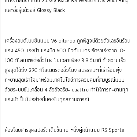
แต่งภายนอกแบบ Glossy Black RS พร้อมตกแต่ง Audi Ring
และชื่อรุ่นด้วยสี Glossy Black
เครื่องยนต์เบนซินแบบ V6 biturbo ถูกพิสูจน์ด้วยตัวเลขอันร้อน
แรง 450 แรงม้า แรงบิด 600 นิวตันเมตร อัตราเร่งจาก 0-
100 กิโลเมตรต่อชั่วโมง ในเวลาเพียง 3.9 วินาที ทำความเร็ว
สูงสุดได้ถึง 290 กิโลเมตรต่อชั่วโมง สมรรถนะที่เร่าร้อนพุ่ง
ทะยานสุดเร้าใจมาพร้อมเทคโนโลยีการควบคุมที่สมบูรณ์แบบ
ด้วยระบบขับเคลื่อน 4 ล้ออัจฉริยะ quattro ทำให้การทะยานทุก
แรงม้าเป็นไปอย่างมั่นคงในทุกสถานการณ์
ห้องโดยสารลุคสปอร์ตเต็มขั้น เบาะนั่งคู่หน้าแบบ RS Sports