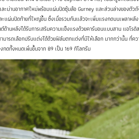
และม่านอากาศใหม่พร้อมแผ่นปิดซุ้มล้อ Gurney และส่วนล่างของตัวถัง
่และแผ่นปิดท้ายที่ใหญ่ขึ้น ซึ่งเมื่อรวมกันแล้วจะเพิ่มแรงกดบนเพลาหล
นต์ด้านหลังได้รับการเสริมความแข็งแรงด้วยคาร์บอนแบบสาน แอโรดิสก์ท
ถเลือกปรับแต่งได้ด้วยฟิล์มตกแต่งที่มีให้เลือก มากกว่านั้น ที่ความเ
ดทั้งหมดเพิ่มขึ้นจาก 89 เป็น 169 กิโลกรัม