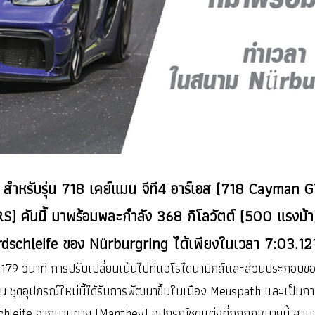
ำหรับรุ่น 718 เคย์แมน จีที4 อาร์เอส (718 Cayman GT
RS) คันนี้ มาพร้อมพละกำลัง 368 กิโลวัตต์ (500 แรงม
schleife ของ Nürburgring ได้เพียงในเวลา 7:03.121 
ถึง 6.179 วินาที การปรับเปลี่ยนเน้นไปที่แอโรไดนามิกส์และส่วนประก
งขึ้น ชุดอุปกรณ์ใหม่นี้ได้รับการพัฒนาขึ้นในเมือง Meuspath และเป็
eife จากมานทาย (Manthey) อุปกรณ์ชุดแต่งที่ถูกกฎหมายนี้ สามาร