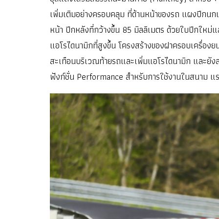
เพิ่มเติมอย่างครอบคลุม ที่ด้านหน้าของรถ แผงปีกนก
หน้า ปีกหลังที่กว้างขึ้น 85 มิลลิเมตร ด้วยใบปีกใหม
แอโรไดนามิกที่สูงขึ้น โครงสร้างของฝาครอบเครื่องย
สะเทือนบริเวณท้ายรถและเพิ่มแอโรไดนามิก และยังสามาร
ฟังก์ชั่น Performance สำหรับการใช้งานในสนาม แรงก