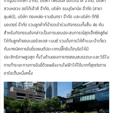
กาญจนาภิเษก จำกัด, บริษัท ไพรม์มัส ออโต้เฮาส์ จำกัด, บริษัท
สวนหลวง ออโต้เฮ้าส์ จำกัด, บริษัท ธนบุรีพานิช จำกัด (สาขา
ลุมพินี), บริษัท ทองหล่อ-รามอินทรา จำกัด และบริษัท ทีทีซี
มอเตอร์ จำกัด รวมลูกค้าที่นำรถเข้าร่วมกิจกรรมทั้งสิ้น 46 คัน
สำหรับกิจกรรมดังกล่าวเป็นการมอบประสบการณ์สุดเอ็กซ์คลูซีฟ
ให้กับลูกค้าของเมอร์เซเดส-เบนซ์ รวมถึงการให้คำแนะนำเกี่ยว
กับเทคนิคการขับขี่รถยนต์ประเภทปลั๊กอินไฮบริดให้มี
ประสิทธิภาพสูงสุด ทั้งในด้านของการทดสอบสมรรถนะและวิธีใน
การทำระยะทางการขับขี่ด้วยพลังงานไฟฟ้าให้ได้มากที่สุดต่อการ
ชาร์จเต็มหนึ่งครั้ง