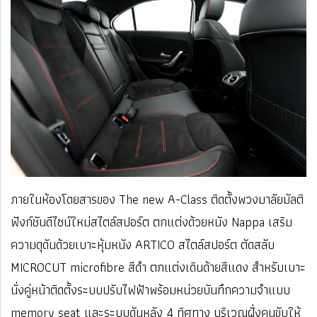
ภายในห้องโดยสารของ The new A-Class ติดตั้งพวงมาลัยมัลติ
ฟังก์ชันดีไซน์ใหม่สไตล์สปอร์ต ตกแต่งด้วยหนัง Nappa เสริม
ความดุดันด้วยเบาะหุ้มหนัง ARTICO สไตล์สปอร์ต ตัดสลับ
MICROCUT microfibre
สีดำ ตกแต่งเดินด้ายสีแดง สำหรับเบาะ
นั่งคู่หน้าติดตั้งระบบปรับไฟฟ้าพร้อมหน่วยบันทึกความจำแบบ
memory seat และระบบดันหลัง 4 ทิศทาง บริเวณฝั่งคนขับให้