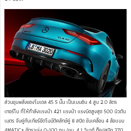
ส่วนชุมพลังของโมเดล 45 S นั้น เป็นเบนซิน 4 สูบ 2.0 ลิตร
เทอร์โบ ที่ให้กำลังแรงม้า 421 แรงม้า แรงบิดสูงสุด 500 นิวตัน
เมตร จับคู่กับเกียร์อัตโนมัติคลัทช์คู่ 8 สปีด ขับเคลื่อน 4 ล้อแบบ
4MATIC+ อัตราเร่ง 0-100 กม./ชม. 4.1 วินาที ท็อปสปีด 270