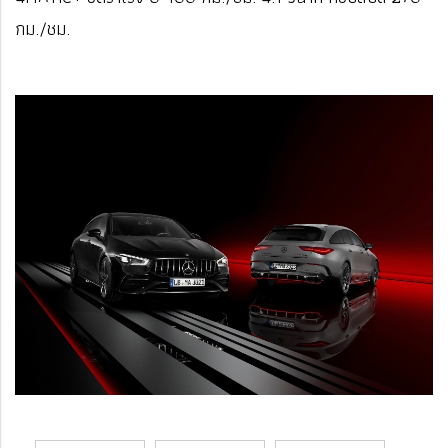
กม./ชม.