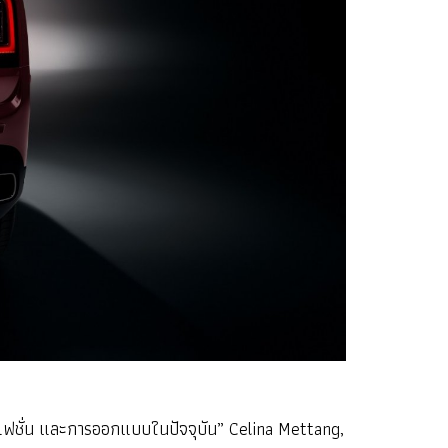
ปะ แฟชั่น และการออกแบบในปัจจุบัน” Celina Mettang,