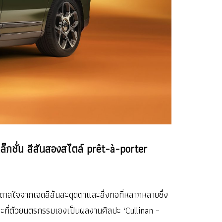
กชั่น สีสันสองสไตล์ prêt-à-porter
นดาลใจจากเฉดสีสันสะดุดตาและสิ่งทอที่หลากหลายซึ่ง
นะที่ตัวยนตรกรรมเองเป็นผลงานศิลปะ ‘Cullinan –