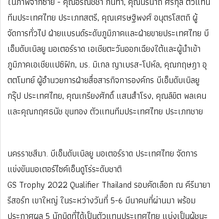
ในภาพจากซ้าย - คุณอรณิชชา กันทา, คุณนรนาถ ศิริกุล ตัวแทน
ทีมประเทศไทย ประเภทสตรี, คุณเศรษฐิพงศ์ อนุตรโสตถิ ผู้
จัดการทั่วไป ฝ่ายแบรนด์ระดับภูมิภาคและฝ่ายขายประเทศไทย บี
เอ็มดับเบิลยู มอเตอร์ราด เอเชียตะวันออกเฉียงใต้และผู้นำเข้า
ภูมิภาคเอเชียแปซิฟิก, มร. มิเกล ญาเบรส-โปห์ล, คุณกฤษฎา อุ
ตตโมทย์ ผู้อำนวยการฝ่ายสื่อสารกิจการองค์กร บีเอ็มดับเบิลยู
กรุ๊ป ประเทศไทย, คุณเกรียงศักดิ์ แสนสำโรง, คุณลิขิต พลเคน
และคุณกฤศธนัช ขุนทอง ตัวแทนทีมประเทศไทย ประเภทชาย
นครราชสีมา. บีเอ็มดับเบิลยู มอเตอร์ราด ประเทศไทย จัดการ
แข่งขันมอเตอร์ไซค์เอ็นดูโร่ระดับชาติ
GS Trophy 2022 Qualifier Thailand รอบคัดเลือก ณ คีรีมายา
รีสอร์ท เขาใหญ่ ในระหว่างวันที่ 5-6 มีนาคมที่ผ่านมา พร้อม
ประกาศผล 5 นักบิดที่ได้เป็นตัวแทนประเทศไทย แบ่งเป็นผู้ชนะ