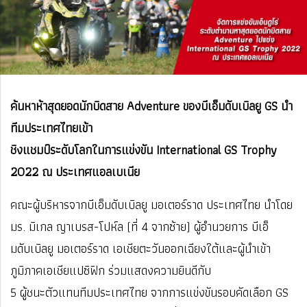
ค้นหาห้าสุดยอดนักบิดสาย Adventure ของบีเอ็มดับเบิลยู GS นำ
ทีมประเทศไทยเข้า
ชิงแชมป์ระดับโลกในการแข่งขัน International GS Trophy
2022 ณ ประเทศแอลเบเนีย
คณะผู้บริหารจากบีเอ็มดับเบิลยู มอเตอร์ราด ประเทศไทย นำโดย
มร. มิเกล ญาเบรส-โปห์ล (ที่ 4 จากซ้าย) ผู้อำนวยการ บีเอ็
มดับเบิลยู มอเตอร์ราด เอเชียตะวันออกเฉียงใต้และผู้นำเข้า
ภูมิภาคเอเชียแปซิฟิก ร่วมแสดงความยินดีกับ
5 ผู้ชนะตัวแทนทีมประเทศไทย จากการแข่งขันรอบคัดเลือก GS