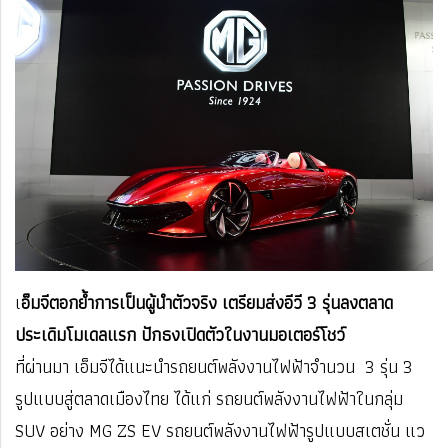
เ
อ็มจีตอกย้ำการเป็นผู้นำตัวจริง เตรียมส่งอีวี 3 รุ่นลงตลาด
ประเดิมโมเดลแรก ปักธงเปิดตัวในงานมอเตอร์โชว์
ที่ผ่านมา เอ็มจีได้แนะนำรถยนต์พลังงานไฟฟ้าจำนวน 3 รุ่น 3
รูปแบบสู่ตลาดเมืองไทย ได้แก่ รถยนต์พลังงานไฟฟ้าในกลุ่ม
SUV อย่าง MG ZS EV รถยนต์พลังงานไฟฟ้ารูปแบบสเตชั่น แว