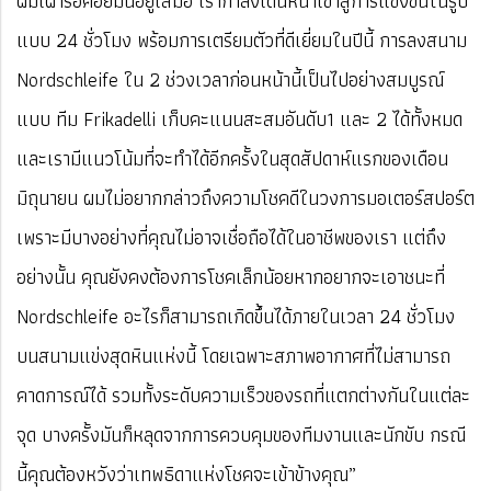
ผมเฝ้ารอคอยมันอยู่เสมอ เรากำลังเดินหน้าเข้าสู่การแข่งขันในรูป
แบบ 24 ชั่วโมง พร้อมการเตรียมตัวที่ดีเยี่ยมในปีนี้ การลงสนาม
Nordschleife ใน 2 ช่วงเวลาก่อนหน้านี้เป็นไปอย่างสมบูรณ์
แบบ ทีม Frikadelli เก็บคะแนนสะสมอันดับ1 และ 2 ได้ทั้งหมด
และเรามีแนวโน้มที่จะทำได้อีกครั้งในสุดสัปดาห์แรกของเดือน
มิถุนายน ผมไม่อยากกล่าวถึงความโชคดีในวงการมอเตอร์สปอร์ต
เพราะมีบางอย่างที่คุณไม่อาจเชื่อถือได้ในอาชีพของเรา แต่ถึง
อย่างนั้น คุณยังคงต้องการโชคเล็กน้อยหากอยากจะเอาชนะที่
Nordschleife อะไรก็สามารถเกิดขึ้นได้ภายในเวลา 24 ชั่วโมง
บนสนามแข่งสุดหินแห่งนี้ โดยเฉพาะสภาพอากาศที่ไม่สามารถ
คาดการณ์ได้ รวมทั้งระดับความเร็วของรถที่แตกต่างกันในแต่ละ
จุด บางครั้งมันก็หลุดจากการควบคุมของทีมงานและนักขับ กรณี
นี้คุณต้องหวังว่าเทพธิดาแห่งโชคจะเข้าข้างคุณ”