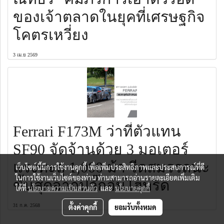
ของเจ้าตลาดในยุคที่เศรษฐกิจ
โคตรเหวี่ยง
3 เม.ย 2569
Ferrari F173M ว่าที่ตัวแทน
SF90 จัดจ้านด้วย 3 มอเตอร์
แรงทะลุ 1,000 ม้า รีดสมรรถนะ
เว็บไซต์นี้มีการใช้งานคุกกี้ เพื่อเพิ่มประสิทธิภาพและประสบการณ์ที่ดี
ในการใช้งานเว็บไซต์ของท่าน ท่านสามารถอ่านรายละเอียดเพิ่มเติม
ขั้นสุดจากปลั๊กอินไฮบริด
ได้ที่
นโยบายความเป็นส่วนตัว
และ
นโยบายคุกกี้
31 ก.ค. 2568
ตั้งค่าคุกกี้
ยอมรับทั้งหมด