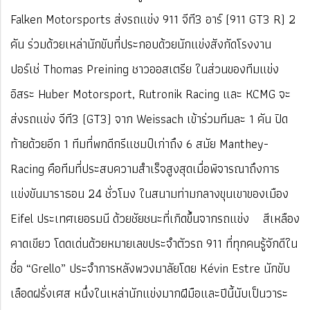
Falken Motorsports ส่งรถแข่ง 911 จีที3 อาร์ (911 GT3 R) 2
คัน ร่วมด้วยเหล่านักขับที่ประกอบด้วยนักแข่งสังกัดโรงงาน
ปอร์เช่ Thomas Preining ชาวออสเตรีย ในส่วนของทีมแข่ง
อิสระ Huber Motorsport, Rutronik Racing และ KCMG จะ
ส่งรถแข่ง จีที3 (GT3) จาก Weissach เข้าร่วมทีมละ 1 คัน ปิด
ท้ายด้วยอีก 1 ทีมที่พกดีกรีแชมป์เก่าถึง 6 สมัย Manthey-
Racing คือทีมที่ประสบความสำเร็จสูงสุดเมื่อพิจารณาถึงการ
แข่งขันมาราธอน 24 ชั่วโมง ในสนามท่ามกลางขุนเขาของเมือง
Eifel ประเทศเยอรมนี ด้วยชัยชนะที่เกิดขึ้นจากรถแข่ง สีเหลือง
คาดเขียว โดดเด่นด้วยหมายเลขประจำตัวรถ 911 ที่ทุกคนรู้จักดีใน
ชื่อ “Grello” ประจำการหลังพวงมาลัยโดย Kévin Estre นักขับ
เลือดฝรั่งเศส หนึ่งในเหล่านักแข่งมากฝีมือและปีนี้นับเป็นวาระ