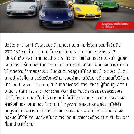
ปอร์เช่ สามารถทำตัวเลขยอดจำหน่ายรถยนต์ใหม่ทั่วโลก รวมทั้งสิ้นถึง
272,162 คัน ในปีที่ผ่านมา โดยคิดเป็นอัตราส่วนที่ลดลงเพียงเเค่ 3
เปอร์เซ็นต์จากสถิติเดิมของปี 2019 ด้วยความแข็งแกร่งของบริษัท ผู้ผลิต
รถสปอร์ต ชั้นนำของโลก “วิกฤติการณ์ไวรัสโคโรน่า คือปัจจัยสำคัญที่ก่อ
ให้เกิดความท้าทายอย่างยิ่ง นับตั้งแต่ช่วงฤดูใบไม้ผลิของปี 2020 เป็นต้น
มา อย่างไรก็ตาม ปอร์เช่ยังคงรักษายอดจำหน่ายได้อย่างดี ตลอดทั้งปีที่ผ่าน
มา” Detlev von Platen, สมาชิกคณะกรรมการบริหาร ผู้กำกับดูแลส่วน
งานขาย และการตลาด Porsche AG กล่าว “ยนตรกรรมสปอร์ตของเรา
เต็มไปด้วยความสดใหม่ เร้าอารมณ์ เห็นได้ชัดจากการเปิดตัวที่ประสบผล
สำเร็จเป็นอย่างมากของ ไทคานน์ (Taycan) รถสปอร์ตพลังงานไฟฟ้า
สมบูรณ์แบบคันแรก และตัวแทนยนตรกรรมสุดพิเศษของแบรนด์ปอร์เช่
ทั้งหมดนี้ทำให้เกิด ผลลัพธ์ในทิศทางบวก แม้ว่าเราจะต้องเผชิญกับช่วงเวลา
ที่ยากลำบากก็ตาม"