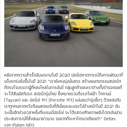
หลังจากความสำเร็จอันงดงามในปี 2020 ปอร์เช่คาดการณ์ถึงการพัฒนาที่
แข็งแกร่งยิ่งขึ้นในปี 2021 “เรายังคงมุ่งมั่นสรร สร้างยนตรกรรมสปอร์ต
ที่ตรงใจบรรดาผู้ที่หลงใหลในการขับขี่ กลุ่มลูกค้าของเราต่างตั้งต่ารอคอยที่
จะได้สัมผัสกับรถ สปอร์ตรุ่นใหม่ ซึ่งหมายรวมถึงรถไฟฟ้า ไทคานน์
(Taycan) และ ปอร์เช่ 911 (Porsche 911) แน่นอนว่ารุ่นอื่นๆ ด้วยเช่นกัน
เราทุกคนคาดหวังถึงผลตอบรับที่ดีเยี่ยมและมองไปข้างหน้าในปี 2021 อัน
จะเป็นอีกช่วงเวลาหนึ่งที่แบรนด์ปอร์เช่ จะได้แสดงศักยภาพอันโดดเด่นผ่าน
ประสบการณ์ที่สั่งสมมายาวนาน จนยากที่จะหาใครมาเทียบเท่า” Detlev
von Platen กล่าว