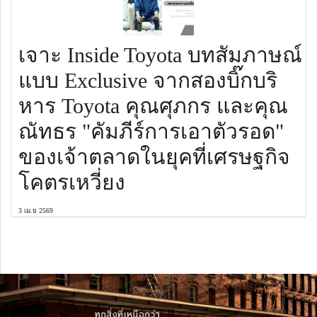
เจาะ Inside Toyota บทสัมภาษณ์
แบบ Exclusive จากสองบิ๊กบริ
หาร Toyota คุณศุภกร และคุณ
ณัทธร "คัมภีร์การเอาตัวรอด"
ของเจ้าตลาดในยุคที่เศรษฐกิจ
โคตรเหวี่ยง
3 เม.ย 2569