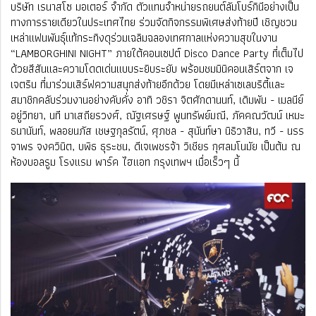
บริษัท เรนาสโซ มอเตอร์ จำกัด ตัวแทนจำหน่ายรถยนต์ลัมโบร์กินีอย่างเป็น
ทางการรายเดียวในประเทศไทย ร่วมจัดกิจกรรมพิเศษส่งท้ายปี เชิญชวน
เหล่าแฟนพันธุ์แท้กระทิงดุร่วมเฉลิมฉลองเทศกาลแห่งความสุขในงาน
“LAMBORGHINI NIGHT” ภายใต้คอนเซปต์ Disco Dance Party ที่เต็มไป
ด้วยสีสันและความโดดเด่นแบบระยิบระยับ พร้อมชมมินิคอนเสิร์ตจาก เจ
เจตริน ที่มาร่วมเสิร์ฟความสนุกส่งท้ายอีกด้วย โดยมีเหล่าเซเลบริตี้และ
สมาชิกคลับร่วมงานอย่างคับคั่ง อาทิ วชิรา จิตศักดานนท์, เดิมพัน - เมลนีย์
อยู่วิทยา, นที มาเสถียรวงศ์, ณัฐเศรษฐ์ พูนทรัพย์มณี, ภัคคณวัฒน์ เหมะ
ธนานันท์, พลอยนภัส เชษฐกุลรัตน์, ศุภชล - สุนันท์ษา นิธิวาสิน, ทวี - นรร
จาพร จงควินิต, บพิธ ธุระชน, ดีเจเพชรจ้า วิเชียร กุศลมโนมัย เป็นต้น ณ
ห้องบอลรูม โรงแรม พาร์ค ไฮแอท กรุงเทพฯ เมื่อเร็วๆ นี้