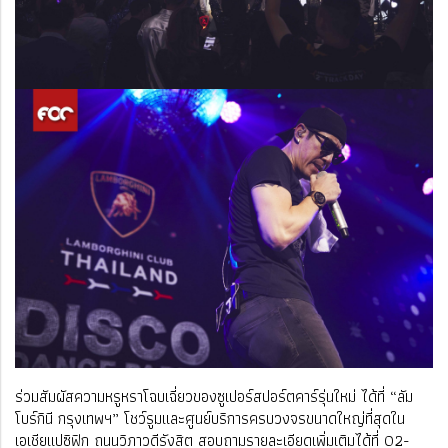
ร่วมสัมผัสความหรูหราโฉบเฉี่ยวของซูเปอร์สปอร์ตคาร์รุ่นใหม่ ได้ที่ “ลัม
โบร์กินี กรุงเทพฯ” โชว์รูมและศูนย์บริการครบวงจรขนาดใหญ่ที่สุดใน
เอเชียแปซิฟิก ถนนวิภาวดีรังสิต สอบถามรายละเอียดเพิ่มเติมได้ที่ 02-