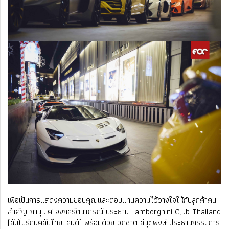
เพื่อเป็นการแสดงความขอบคุณและตอบแทนความไว้วางใจให้กับลูกค้าคน
สำคัญ ภานุเมศ จงกลรัตนาภรณ์ ประธาน Lamborghini Club Thailand
(ลัมโบร์กินีคลับไทยแลนด์) พร้อมด้วย อภิชาติ ลีนุตพงษ์ ประธานกรรมการ