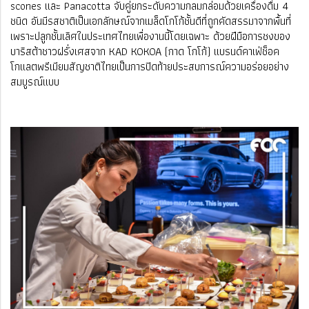
scones และ Panacotta จับคู่ยกระดับความกลมกล่อมด้วยเครื่องดื่ม 4
ชนิด อันมีรสชาติเป็นเอกลักษณ์จากเมล็ดโกโก้ชั้นดีที่ถูกคัดสรรมาจากพื้นที่
เพราะปลูกชั้นเลิศในประเทศไทยเพื่องานนี้โดยเฉพาะ ด้วยฝีมือการชงของ
บาริสต้าชาวฝรั่งเศสจาก KAD KOKOA (กาด โกโก้) เเบรนด์คาเฟ่ช็อค
โกเเลตพรีเมียมสัญชาติไทยเป็นการปิดท้ายประสบการณ์ความอร่อยอย่าง
สมบูรณ์เเบบ