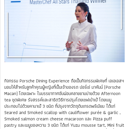
กิจกรรม Porsche Dining Experience ถือเป็นกิจกรรมพิเศษที่ เอเอเอสฯ
มอบให้สำหรับลูกค้าคุณผู้หญิงที่เป็นเจ้าของรถ ปอร์เช่ มาคันน์ (Porsche
Macan) โดยเฉพาะ ในบรรยากาศอันผ่อนคลายยามบ่ายด้วย Afternoon
tea ชุดพิเศษ รังสรรค์เเละสาธิตวิธีการปรุงโดยเชฟเป่าเป้ โดยเมนู
ประกอบไปด้วยคานาเป้ 3 ชนิด ที่ปรุงจากวัตถุดิบเกรดพรีเมียม ได้เเก่
Seared and Smoked scallop with cauliflower purée & garlic ,
Smoked salmon cream cheese macaroon เเละ Pizza puff
pastry เเละเมนูของหวาน 3 ชนิด ได้เเก่ Yuzu mousse tart, Mini fruit