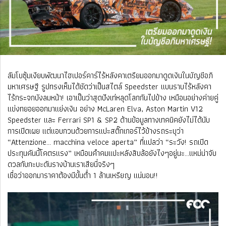
ลัมโบซุ้มเงียบพัฒนาไฮเปอร์คาร์ไร้หลังคาเตรียมออกมาดูดเงินในบัญชีอภิ
มหาเศรษฐี รูปทรงเห็นได้ชัดว่าเป็นสไตล์ Speedster แบนราบไร้หลังคา
ไร้กระจกบังลมหน้า! เอาเป็นว่าสุดปังเท่หลุดโลกกันไปข้าง เหมือนอย่างค่ายคู่
แข่งทยอยออกมาแย่งเงิน อย่าง McLaren Elva, Aston Martin V12
Speedster และ Ferrari SP1 & SP2 ด้านข้อมูลทางเทคนิคยังไม่ได้นับ
การเปิดเผย แต่แอบกวนด้วยการแปะสติ๊กเกอร์ไว้ข้างรถระบุว่า
“Attenzione... macchina veloce aperta” ที่แปลว่า “ระวัง! รถเปิด
ประทุนคันนี้โคตรแรง” เหมือนคําคมแปะหลังสิบล้อยังไงๆอยู่นะ...แหม่น่าจับ
ดวลกับกะบะดันรางบ้านเราเสียนี่จริงๆ
เชื่อว่าออกมาราคาต้องมีขั้นต่ำ 1 ล้านเหรียญ แน่นอน!!