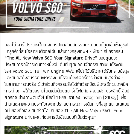
วอลโว่ คาร์ ประเทศไทย จัดทริปทดสอบสมรรถนะยานยนต์สุดเอ็กซ์คลูซีฟ
แก่ลูกค้าที่สนใจรถยนต์วอลโว่บนเส้นทางกรุงเทพฯ - พัทยา กับกิจกรรม
“The All-New Volvo S60 Your Signature Drive”
มอบสุดยอด
ประสบการณ์การเดินทางหนึ่งวันเต็มกับสุดยอดนวัตกรรมยานยนต์ระดับ
โลก Volvo S60 T8 Twin Engine AWD เพื่อให้ผู้บริโภคได้รับทราบข้อมูล
และสัมผัสถึงสมรรถนะเครื่องยนต์รวมถึงฟีเจอร์การทำงานขั้นสูงต่าง ๆ
ในสถานการณ์จริง ผู้เข้าร่วมกิจกรรมยังได้ทำเวิร์กช็อปพิเศษฝึกฝนเทคนิค
การถ่ายภาพให้สวยงามโดดเด่นด้วยสมาร์ทโฟนกับ คุณแฝด-ประสิทธิ์ ลิมป
สถิรกิจ ช่างภาพคนดังในโลกโซเชี่ยล เจ้าของ Instagram (21Day) เพื่อ
นำเสนอภาพความประทับใจจากประสบการณ์การเดินทางที่สนุกสนานในแบบ
ฉบับของตัวเอง สมดังสโลแกนของ The All-New Volvo S60 “Your
Signature Drive-สะท้อนการขับขี่ในแบบที่เป็นตัวคุณ”