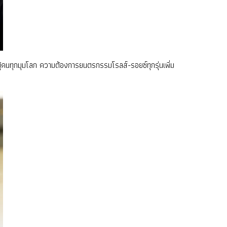
ะผู้คนทุกมุมโลก ความต้องการยนตรกรรมโรลส์-รอยซ์ทุกรุ่นเพิ่ม