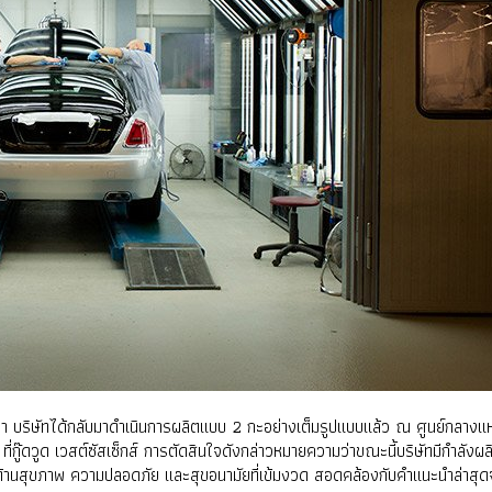
ว่า บริษัทได้กลับมาดำเนินการผลิตแบบ 2 กะอย่างเต็มรูปแบบแล้ว ณ ศูนย์กลาง
ู๊ดวูด เวสต์ซัสเซ็กส์ การตัดสินใจดังกล่าวหมายความว่าขณะนี้บริษัทมีกำลัง
รด้านสุขภาพ ความปลอดภัย และสุขอนามัยที่เข้มงวด สอดคล้องกับคำแนะนำล่าสุ