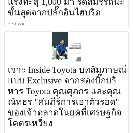
แรงทะลุ 1,000 ม้า รีดสมรรถนะ
ขั้นสุดจากปลั๊กอินไฮบริด
31 ก.ค. 2568
เจาะ Inside Toyota บทสัมภาษณ์
แบบ Exclusive จากสองบิ๊กบริ
หาร Toyota คุณศุภกร และคุณ
ณัทธร "คัมภีร์การเอาตัวรอด"
ของเจ้าตลาดในยุคที่เศรษฐกิจ
โคตรเหวี่ยง