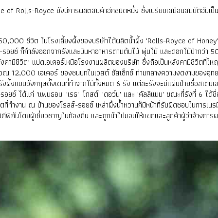
of Rolls-Royce ยังมีการผลิตสินค้าอีกชนิดหนึ่ง ซึ่งเปรียบเสมือนสมบัติอันเป็น
0,000 ชีวิต ในโรงเลี้ยงผึ้งของบริษัทได้ผลิตน้ำผึ้ง 'Rolls-Royce of Honey' 
์-รอยซ์ ก็กำลังออกจากรังและบินหาอาหารตามต้นไม้ พุ่มไม้ และดอกไม้ป่ากว่า 50
งคามีชีวิต’ แปดเอเคอร์เหนือโรงงานผลิตของบริษัท ซึ่งถือเป็นหลังคามีชีวิตที่ใ
บริเวณ 12,000 เอเคอร์ ของชนบทในเวสต์ ซัสเซ็กซ์ ท่ามกลางความงดงามของอุทย
ผึ้งแบบอังกฤษดั้งเดิมที่ทำจากไม้ทั้งหมด 6 รัง แต่ละรังจะมีแผ่นป้ายชื่อสเต
ยซ์ ได้แก่ 'แฟนธอม' 'เรธ' 'โกสต์' 'ดอว์น' และ 'คัลลิแนน' ขณะที่รังที่ 6 ได้ช
ตที่ทำงาน ณ บ้านของโรลส์-รอยซ์ เหล่าผึ้งน้ำหวานก็มีหน้าที่รับผิดชอบในการเนร
พิถันโดยผู้เชี่ยวชาญในท้องถิ่น และถูกนำไปมอบให้แขกและลูกค้าผู้ว่าจ้างการผ