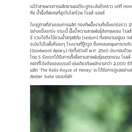
แม้ว่าสายพานการผลิตยานยนต์จะถูกระงับชั่วคราว แต่ที่ Home 
คือ น้ำผึ้งที่พิเศษที่สุดในโลกโดย โรลส์-รอยซ์
ในฤดูกาลที่สามของการผลิต กองทัพผึ้งงานที่แข็งแกร่งราว 25
อย่างแข็งแกร่ง ขณะนี้ ผึ้งน้ำหวานสายพันธุ์อังกฤษของ โรลส
ซ์ รวมไปถึงไม้อวบน้ำสกุลซีดัม (sedum) ที่งอกงามอยู่บน ‘หลั
จะบินไปในพื้นที่รอบๆ โรงงานที่กู๊ดวูด ซึ่งครอบคลุมอาณา
(Goodwood Apiary) ก่อตั้งช่วงปี พ.ศ. 2560 ประกอบด้วยรัง
โดย 5 รังแรกได้รับการตั้งชื่อตามสายพันธุ์ยนตรกรรม โรลส์-รอ
คอทที่โด่งดังของแบรนด์
เช่นเดียวกับพนักงานกว่า 2,000 ชีวิ
ผลิต 'The Rolls-Royce of Honey' จะได้รับการดูแลอย่างพิถี
Atelier Suite ของบริษัท