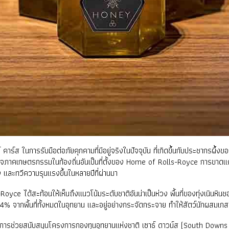
คาร์ส ในการรับมือต่อภัยคุกคามที่มีอยู่จริงในปัจจุบัน ที่เกิดขึ้นกับประชากรผ
จภาคเกษตรกรรมในท้องถิ่นอันเป็นที่ตั้งของ Home of Rolls-Royce การขาดแคลน
ละทวีความรุนแรงขึ้นในหลายปีที่ผ่านมา
yce ได้สะท้อนให้เห็นถึงแนวโน้มระดับชาติอันน่าเป็นห่วง พื้นที่ของทุ่งเนินหิน
ยง 4% จากพื้นที่ทั้งหมดในอุทยาน และอยู่อย่างกระจัดกระจาย ทำให้สัตว์นักผสมเ
็นการช่วยสนับสนุนโครงการกองทุนอุทยานแห่งชาติ เซาธ์ ดาวน์ส (South Downs Nat