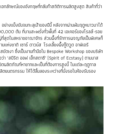
เอกลักษณ์ของอังกฤษที่กลับทำสถิติการผลิตสูงสุด สินค้าที่ว่า
อย่างแข็งขันจนทะลุเป้าของปีนี้ หลังจากผ่านพ้นฤดูหนาวมาได้
0,000 ต้น ที่บานสะพรั่งทั่วพื้นที่ 42 เอเคอร์ของโรลส์-รอย
หญ่ที่สุดในสหราชอาณาจักร ส่วนผึ้งที่รักการผจญภัยเป็นพิเศษก็
านแห่งชาติ เซาธ์ ดาวน์ส
โรงเลี้ยงผึ้งกู๊ดวูด อาพิเอรี
นเลสขัดเงา ซึ่งเป็นงานทำมือใน Bespoke Workshop ของบริษัท
ื่อว่า ‘สปิริต ออฟ เอ็กสตาซี’ (Spirit of Ecstasy) ตามมาส
มิตผลิตภัณฑ์หายากและเป็นที่ต้องการสูงนี้ ในแต่ละฤดูกาล
ลิตยนตรกรรม ให้ได้ลิ้มลองระหว่างที่นั่งรอในห้องรับรอง