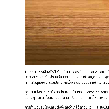
โครงการโรงเลี้ยงผึ้งนี้ คือ นโยบายของ โรลส์-รอยซ์ มอเตอร์ 
หลายชนิด รวมถึงพืชผักอีกมากมายที่มีความสำคัญต่อเศรษฐกิ
ทำให้สมดุลของจำนวนประชากรผึ้งตกอยู่ในอันตรายใหญ่หลวง แ
อุทยานแห่งชาติ เซาธ์ ดาวน์ส เพื่อนบ้านของ Home of Rolls-Ro
แมลงภู่ และผีเสื้อสีน้ำเงินอโดนิส (Adonis) ขณะนี้เหลือเพี
การกำเนิดของโรงเลี้ยงผึ้งจึงถือว่ามาได้ถูกจังหวะ และยังเป