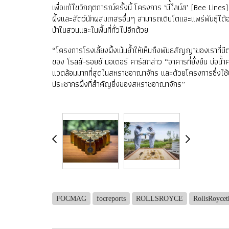
เพื่อแก้ไขวิกฤตการณ์ครั้งนี้ โครงการ ‘บีไลน์ส’ (Bee Lines) 
ผึ้งและสัตว์นักผสมเกสรอื่นๆ สามารถเติบโตและแพร่พันธุ์ได้
ป่าในสวนและในพื้นที่ทั่วไปอีกด้วย
“โครงการโรงเลี้ยงผึ้งเน้นย้ำให้เห็นถึงพันธสัญญาของเราที่มีต
ของ โรลส์-รอยซ์ มอเตอร์ คาร์สกล่าว “อาคารที่ยั่งยืน บ่อน้
แวดล้อมมากที่สุดในสหราชอาณาจักร และด้วยโครงการซึ่งใช้ปร
ประชากรผึ้งที่สำคัญยิ่งของสหราชอาณาจักร”
FOCMAG
focreports
ROLLSROYCE
RollsRoycet