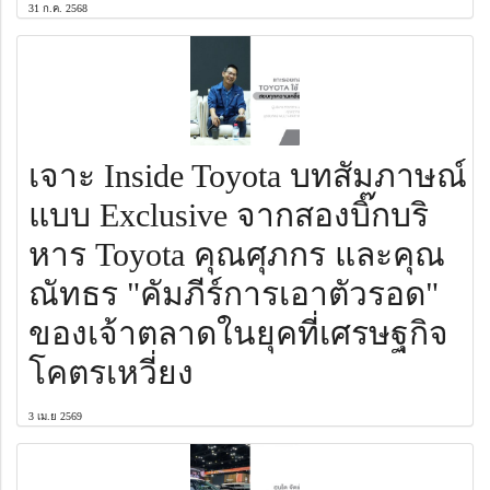
31 ก.ค. 2568
เจาะ Inside Toyota บทสัมภาษณ์
แบบ Exclusive จากสองบิ๊กบริ
หาร Toyota คุณศุภกร และคุณ
ณัทธร "คัมภีร์การเอาตัวรอด"
ของเจ้าตลาดในยุคที่เศรษฐกิจ
โคตรเหวี่ยง
3 เม.ย 2569