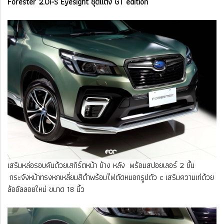
Forester 2.0i-S Eyesight ชุดแต่ง GT edition
เสริมหล่อรอบคันด้วยเสกิร์ตหน้า ข้าง หลัง พร้อมสปอยเลอร์ 2 ชั้น
กระจังหน้าทรงหกเหลี่ยมสีดำพร้อมไฟตัดหมอกรูปตัว c เสริมความเท่ด้วย
ล้ออัลลอยใหม่ ขนาด 18 นิ้ว