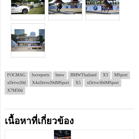
FOCMAG
focreports
bmw
BMWThailand
X3
MSport
xDrive20d
X4xDrive20dMSport
X5
xDrive30dMSport
X7M50d
เนื้อหาที่เกี่ยวข้อง