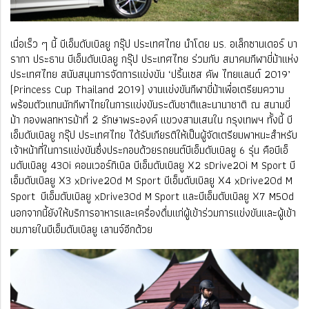
เมื่อเร็ว ๆ นี้ บีเอ็มดับเบิลยู กรุ๊ป ประเทศไทย นำโดย มร. อเล็กซานเดอร์ บา
รากา ประธาน
บีเอ็มดับเบิลยู กรุ๊ป ประเทศไทย ร่วมกับ สมาคมกีฬาขี่ม้าแห่ง
ประเทศไทย สนับสนุนการจัดการแข่งขัน ‘ปริ้นเซส คัพ ไทยแลนด์ 2019’
(Princess Cup Thailand 2019) งานแข่งขันกีฬาขี่ม้าเพื่อเตรียมความ
พร้อมตัวแทนนักกีฬาไทยในการแข่งขันระดับชาติและนานาชาติ ณ สนามขี่
ม้า กองพลทหารม้าที่ 2 รักษาพระองค์ แขวงสามเสนใน กรุงเทพฯ ทั้งนี้ บี
เอ็มดับเบิลยู กรุ๊ป ประเทศไทย ได้รับเกียรติให้เป็นผู้จัดเตรียมพาหนะสำหรับ
เจ้าหน้าที่ในการแข่งขันซึ่งประกอบด้วยรถยนต์บีเอ็มดับเบิลยู 6 รุ่น คือบีเอ็
มดับเบิลยู 430i คอนเวอร์ทิเบิล บีเอ็มดับเบิลยู X2 sDrive20i M Sport บี
เอ็มดับเบิลยู X3 xDrive20d M Sport บีเอ็มดับเบิลยู X4 xDrive20d M
Sport
บีเอ็มดับเบิลยู xDrive30d M
Sport และบีเอ็มดับเบิลยู X7 M50d
นอกจากนี้ยังให้บริการอาหารและเครื่องดื่มแก่ผู้เข้าร่วมการแข่งขันและผู้เข้า
ชมภายในบีเอ็มดับเบิลยู เลานจ์อีกด้วย