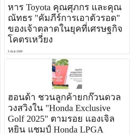
หาร Toyota คุณศุภกร และคุณ
ณัทธร "คัมภีร์การเอาตัวรอด"
ของเจ้าตลาดในยุคที่เศรษฐกิจ
โคตรเหวี่ยง
3 เม.ย 2569
ฮอนด้า ชวนลูกค้ายกก๊วนดวล
วงสวิงใน "Honda Exclusive
Golf 2025" ตามรอย แองเจิล
หยิน แชมป์ Honda LPGA