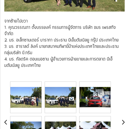
จากซ้ายไปขวา
1. คุณวรรณภา ตั้งบรรยงค์ กรรมการผู้จัดการ บริษัท อมร เพรสทีจ
จำกัด
2. มร. อเล็กซานเดอร์ บารากา ประธาน บีเอ็มดับเบิลยู กรุ๊ป ประเทศไทย
3. มร. ฮาราลด์ ลิงค์ นายกสมาคมกีฬาขี่ม้าแห่งประเทศไทยและประธาน
กลุ่มบริษัท บี.กริม
4. มร. กัลดริค ดอนเนอซาน ผู้อำนวยการฝ่ายขายและการตลาด บีเอ็
มดับเบิลยู ประเทศไทย