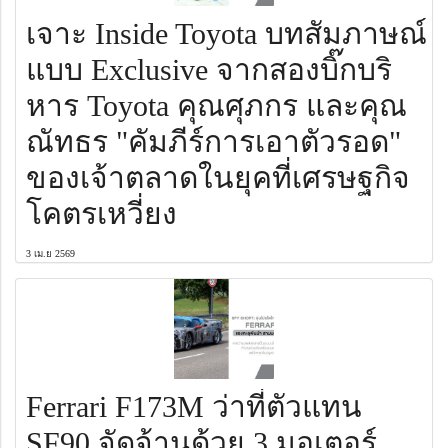
เจาะ Inside Toyota บทสัมภาษณ์
แบบ Exclusive จากสองบิ๊กบริ
หาร Toyota คุณศุภกร และคุณ
ณัทธร "คัมภีร์การเอาตัวรอด"
ของเจ้าตลาดในยุคที่เศรษฐกิจ
โคตรเหวี่ยง
3 เม.ย 2569
Ferrari F173M ว่าที่ตัวแทน
SF90 จัดจ้านด้วย 3 มอเตอร์