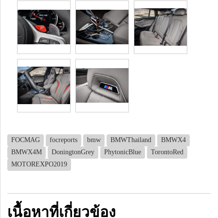
FOCMAG
focreports
bmw
BMWThailand
BMWX4
BMWX4M
DoningtonGrey
PhytonicBlue
TorontoRed
MOTOREXPO2019
เนื้อหาที่เกี่ยวข้อง