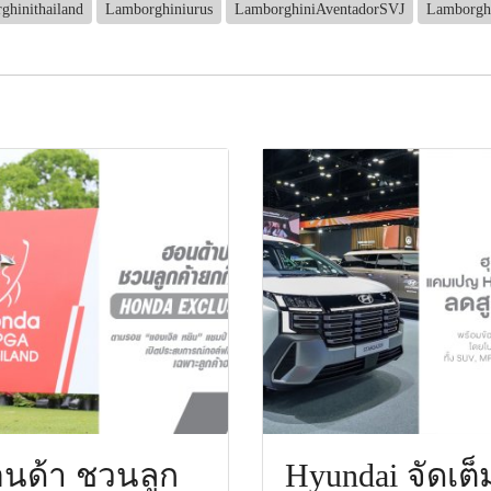
ghinithailand
Lamborghiniurus
LamborghiniAventadorSVJ
Lamborgh
นด้า ชวนลูก
Hyundai จัดเต็