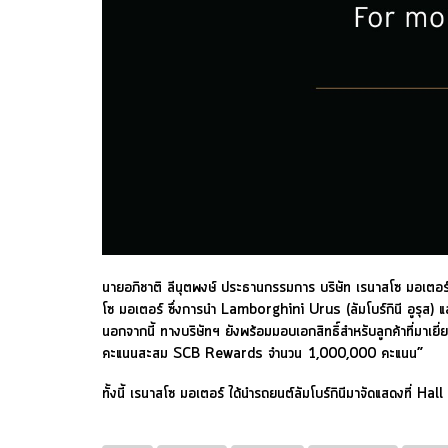
นายอภิชาติ ลีนุตพงษ์ ประธานกรรมการ บริษัท เรนาสโซ มอเตอร์ จำ
โซ มอเตอร์ ซึ่งการนำ Lamborghini Urus (ลัมโบร์กินี อูรุส) แ
นอกจากนี้ ทางบริษัทฯ ยังพร้อมมอบเอกสิทธิ์สำหรับลูกค้าที่มา
คะแนนสะสม SCB Rewards จำนวน 1,000,000 คะแนน”
ทั้งนี้ เรนาสโซ มอเตอร์ ได้นำรถยนต์ลัมโบร์กินีมาจัดแสดงที่