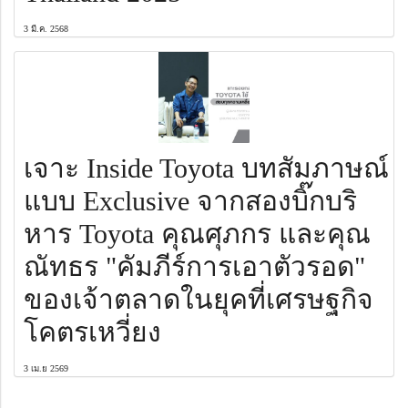
3 มี.ค. 2568
เจาะ Inside Toyota บทสัมภาษณ์
แบบ Exclusive จากสองบิ๊กบริ
หาร Toyota คุณศุภกร และคุณ
ณัทธร "คัมภีร์การเอาตัวรอด"
ของเจ้าตลาดในยุคที่เศรษฐกิจ
โคตรเหวี่ยง
3 เม.ย 2569