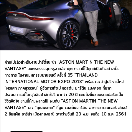
ผ่านไปแล้วสำหรับงานปาร์ตี้แนะนำ “ASTON MARTIN THE NEW
VANTAGE” ยนตรกรรมสุดหรูจากอังกฤษ คราวนี้ได้ฤกษ์เปิดตัวอย่างเป็น
ทางการ ในงานมหกรรมยานยนต์ ครั้งที่ 35 “THAILAND
INTERNATIONAL MOTOR EXPO 2018” พร้อมแนะนำผู้บริหารใหม่
“พรเศก ภาคสุวรรณ” ผู้จัดการทั่วไป แอสตัน มาร์ติน แบงคอก ที่มาก
ประสบการณ์ในกลุ่มสินค้าลักชัวรี มากว่า 20 ปี แถมยังชื่นชอบรถสปอร์ตเป็น
ชีวิตจิตใจ งานนี้ห้ามพลาด!!! พบกับ “ASTON MARTIN THE NEW
VANTAGE” และ “คุณพรเศก” ที่บูธ แอสตันมาร์ติน อาคารชาเลนเจอร์ ฮอลล์
2 อิมแพ็ค อารีน่า เมืองทองธานี ระหว่างวันที่ 29 พ.ย. จนถึง 10 ธ.ค. 2561