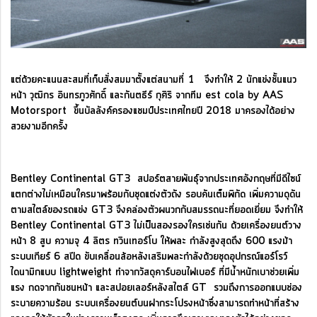
แต่ด้วยคะแนนสะสมที่เก็บสั่งสมมาตั้งแต่สนามที่ 1 จึงทำให้ 2 นักแข่งชั้นแนว
หน้า วุฒิกร อินทรภูวศักดิ์ และกันตธีร์ กุศิริ จากทีม est cola by AAS
Motorsport ขึ้นบัลลังค์ครองแชมป์ประเทศไทยปี 2018 มาครองได้อย่าง
สวยงามอีกครั้ง
Bentley Continental GT3 สปอร์ตสายพันธุ์จากประเทศอังกฤษที่มีดีไซน์
แตกต่างไม่เหมือนใครมาพร้อมกับชุดแต่งตัวถัง รอบคันเต็มพิกัด เพิ่มความดุดัน
ตามสไตล์ของรถแข่ง GT3 จึงคล่องตัวผนวกกับสมรรถนะที่ยอดเยี่ยม จึงทำให้
Bentley Continental GT3 ไม่เป็นสองรองใครเช่นกัน ด้วยเครื่องยนต์วาง
หน้า 8 สูบ ความจุ 4 ลิตร ทวินเทอร์โบ ให้พละ กำลังสูงสุดถึง 600 แรงม้า
ระบบเกียร์ 6 สปีด ขับเคลื่อนล้อหลังเสริมพละกำลังด้วยชุดอุปกรณ์แอร์โรว์
ไดนามิกแบบ lightweight ทำจากวัสดุคาร์บอนไฟเบอร์ ที่มีน้ำหนักเบาช่วยเพิ่ม
แรง กดจากกันชนหน้า และสปอยเลอร์หลังสไตล์ GT รวมถึงการออกแบบช่อง
ระบายความร้อน ระบบเครื่องยนต์บนฝากระโปรงหน้าซึ่งสามารถทำหน้าที่สร้าง