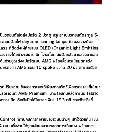
ถยนต์สไตล์สปอร์ต 2 ประตู หรูหราแบบรถยนต์ตระกูล S-
งประกอบด้วยไฟ daytime running lamps ที่ส่องสว่างด้วย
ล S-Class ที่ติดตั้งไฟท้ายแบบ OLED (Organic Light Emitting
องแสงได้อย่างแม่นยำ อีกทั้งยังโดดเด่นด้วยเส้นสายลวดลายอัน
ุดันด้วยชุดแต่งสปอร์ตแบบ AMG พร้อมคิ้วโครเมียมตกแต่ง
ีไซน์สปอร์ตจาก AMG แบบ 10-spoke ขนาด 20 นิ้ว ตกแต่งด้วย
ามเข้มของกระจกได้เพียงกดสวิตช์เพื่อกรองแสงที่เข้ามา
560 Cabriolet AMG Premium มาพร้อมกับหลังคาแบบ fabric
างเปิดหรือพับปิดได้ในเวลาเพียง 19 วินาที ขณะที่รถวิ่งที่
rol ที่ควบคุมการทำงานของระบบต่างๆ เข้าไว้ด้วยกัน เช่น
 แบบ เพื่อช่วยให้คุณผ่อนคลายตลอดการเดินทาง พร้อมการ