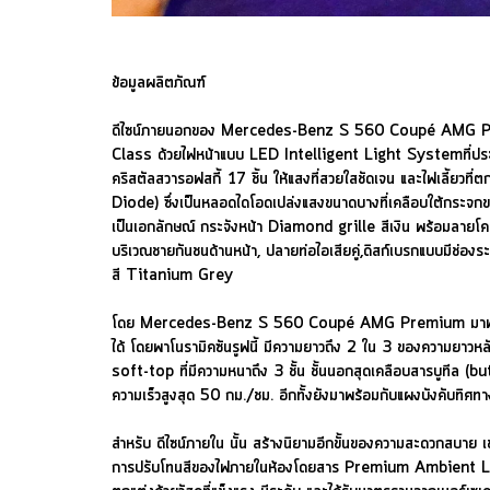
ข้อมูลผลิตภัณฑ์
ดีไซน์ภายนอกของ Mercedes-Benz S 560 Coupé AMG Pre
Class ด้วยไฟหน้าแบบ LED Intelligent Light Systemที่ประดั
คริสตัลสวารอฟสกี้ 17 ชิ้น ให้แสงที่สวยใสชัดเจน และไฟเลี้ยวท
Diode) ซึ่งเป็นหลอดไดโอดเปล่งแสงขนาดบางที่เคลือบใต้กระจกของ
เป็นเอกลักษณ์ กระจังหน้า Diamond grille สีเงิน พร้อมลายโค
บริเวณชายกันชนด้านหน้า, ปลายท่อไอเสียคู่,ดิสก์เบรกแบบมีช่
สี Titanium Grey
โดย Mercedes-Benz S 560 Coupé AMG Premium มาพร้อมกั
ได้ โดยพาโนรามิคซันรูฟนี้ มีความยาวถึง 2 ใน 3 ของความ
soft-top ที่มีความหนาถึง 3 ชั้น ชั้นนอกสุดเคลือบสารบูทีล (bu
ความเร็วสูงสุด 50 กม./ชม. อีกทั้งยังมาพร้อมกับแผงบังคับทิศ
สำหรับ ดีไซน์ภายใน นั้น สร้างนิยามอีกขั้นของความสะดวกสบ
การปรับโทนสีของไฟภายในห้องโดยสาร Premium Ambient Light