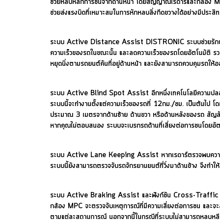
ช่วยหลบหลีกการชนจากด้านหน้า โดยสัญญาณเรดาร์และกล้อง MPC 
ช่วยส่งแรงบิดที่เหมาะสมในการหักหลบสิ่งกีดขวางได้อย่างมีประสิ
ระบบ Active Distance Assist DISTRONIC ระบบช่วยรักษาระยะห
ความเร็วของรถในขณะนั้น และลดความเร็วของรถโดยอัตโนมัติ รว
หยุดนิ่งตามรถยนต์คันที่อยู่ด้านหน้า และยังสามารถควบคุมรถให้ออกต
ระบบ Active Blind Spot Assist อีกหนึ่งเทคโนโลยีความปลอดภัย
ระบบนี้จะทำงานตั้งแต่ความเร็วของรถที่ 12กม./ชม. เป็นต้นไป โด
ประมาณ 3 เมตรจากด้านซ้าย ด้านขวา หรือด้านหลังของรถ สัญลักษณ์เตื
หากคุณไม่ตอบสนอง ระบบจะเบรกรถด้านที่เสี่ยงต่อการชนโดยอัตโนมั
ระบบ Active Lane Keeping Assist หากเรดาร์ตรวจพบความเสี่ยงใ
ระบบนี้ยังสามารถตรวจจับรถจักรยานยนต์ที่วิ่งมาด้านข้าง จึงทำให
ระบบ Active Braking Assist และฟังก์ชัน Cross-Traffic เทคโ
กล้อง MPC จะตรวจจับเหตุการณ์ที่มีความเสี่ยงต่อการชน และจ
ตามแต่ละสถานการณ์ นอกจากนี้ในกรณีที่ระบบไม่สามารถหลบหลีกวั