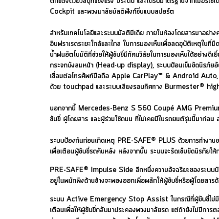
ตกแต่งด้วยวัสดุที่แข็งแรง มีระดับ และได้รับมาตรฐานจากเมอร
Cockpit และพวงมาลัยมัลติฟังก์ชั่นแบบสปอร์ต
สำหรับเทคโนโลยีและระบบมัลติมีเดีย ภายในห้องโดยสารมาอย่างคร
อินฟราเรดระยะใกล้และไกล ในการมองเห็นเพื่อลดอุบัติเหตุใ
น้ำฝนอัตโนมัติที่ช่วยให้ผู้ขับขี่มีทัศนวิสัยในการมองเห็นได้อย่
กระจกบังลมหน้า (Head-up display), ระบบป้อนเข็มขัดนิรภัยอ
เชื่อมต่อโทรศัพท์มือถือ Apple CarPlay™ & Android Auto, ร
ด้วย touchpad และระบบเสียงรอบทิศทาง Burmester® h
นอกจากนี้ Mercedes-Benz S 560 Coupé AMG Premium และ
ขับขี่ ผู้โดยสาร และผู้ร่วมใช้ถนน ที่ไม่เคยมีในรถยนต์รุ่นนี้มาก่อน 
ระบบป้องกันก่อนเกิดเหตุ PRE-SAFE® PLUS ด้วยการทำงานของเรดาร์
เพื่อเตือนผู้ขับขี่รถคันหลัง หลังจากนั้น ระบบจะรัดเข็มขัดนิรภัย
PRE-SAFE® Impulse Side อีกหนึ่งความอัจฉริยะของระบบป้องกันก่อน
อยู่ในพนักพิงด้านข้างจะพองออกเพื่อผลักให้ผู้ขับขี่หรือผู้โดย
ระบบ Active Emergency Stop Assist ในกรณีที่ผู้ขับขี่ไม่ม
เตือนเพื่อให้ผู้ขับขี่กลับมาประคองพวงมาลัยรถ แต่ถ้ายังไม่ม