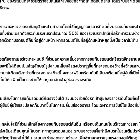
ของรถยนต์จะช่วยตรวจจับคนและสิ่งของที่จะก่อให้เกิดอันตราย โดยระบบจะเตือนใ
ทธิภาพ
่างจากรถที่อยู่ด้านหน้า ทำงานโดยใช้สัญญาณเรดาร์ที่ติดตั้งบริเวณกันชนหน้าใน
มทั้งช่วยเบรกด้วยระดับแรงเบรกประมาณ 50% ของแรงเบรกปกติเพื่อรักษาระยะห่างต
ัวตามรถยนต์คันที่อยู่ด้านหน้า หากรถยนต์คันที่อยู่ด้านหน้าหยุดนิ่งเป็นเวลาไม่เกิน 3
จากเมอร์เซเดส-เบนซ์ ที่ช่วยลดความเสี่ยงจากการชนกับรถยนต์หรือรถจักรยานยนต์คั
ยจะมีไฟเตือนเป็นสัญลักษณ์รูปสามเหลี่ยมสีแดงปรากฏขึ้นที่กระจกมองข้างทั้งซ้ายและข
อนดังกล่าวที่กระจกมองข้างนี้ จะกระพริบพร้อมกับมีเสียงเตือนเมื่อผู้ขับขี่เปิดไฟเลี้
ติ เพื่อเป็นการช่วยให้รถคุณกลับเข้าสู่ช่องจราจรเดิม
นการชนกับรถยนต์ที่ตรวจจับได้ ระบบจะช่วยดึงรถเข้าสู่ช่องจราจรเดิมโดยอัตโนมัติ
้ผู้ขับขี่อุ่นใจและปลอดภัยมากขึ้นในการเปลี่ยนช่องจราจร โดยเฉพาะการขับขี่ในเมือง
นโลยีที่ช่วยหลีกเลี่ยงการชนกับรถยนต์คันอื่น หรือคนเดินถนนในบริเวณทางแยก โด
ะส่งเสียงเตือนคุณให้เบรก หากคุณตอบสนอง ระบบจะช่วยเพิ่มกำลังเบรกไปจนเต็มประ
ตถุด้านหน้าได้ทัน ระบบจะช่วยลดความเร็วลง เพื่อช่วยลดความรุนแรงของอุบัติเหตุ