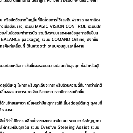
ย็บลายเบาะแบบ diamond design, หน้าจอกว้างแบบ Widescreen
นน หรือสัตว์ขนาดใหญ่ในที่มืดโดยการใช้แสงอินฟราเรด และกล้อง
กเส้นทางเมื่อมีลมแรง, ระบบ MAGIC VISION CONTROL ระบบปัด
้านหน้าของใบปัดขณะทำการปัด รวมถึงระบบแสดงผลข้อมูลการขับขี่บน
าร (AIR BALANCE package), ระบบ COMAND Online, ฟังก์ชั่น
รศัพท์เคลื่อนที่ Bluetooth ระบบควบคุมและสั่งงาน
ลือการขับขี่และระบบความปลอดภัยสูงสุด ทั้งสำหรับผู้
อุบัติเหตุ ไฟกระพริบฉุกเฉินจะกระพริบด้วยความถี่ที่มากกว่าปกติ
ดความเสี่ยงของอาการบาดเจ็บบริเวณคอ หากมีการชนเกิดขึ้น
้ายและขวา เมื่อพบว่ามีเหตุการณ์ที่เสี่ยงต่ออุบัติเหตุ ถุงลมที่
้างตัวรถ
ับได้ว่าไม่มีการเคลื่อนไหวของพวงมาลัยเลย ระบบจะส่งสัญญาณ
ปิดระบบไฟกระพริบฉุกเฉิน ระบบ Evasive Steering Assist ระบบ