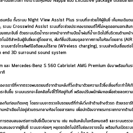
์เซเดส-เบนซ์ทั่วโลก ทั้งเบาะนั่งหุ้มหนัง Nappa แบบ Exclusive package ตัดเ
บครัน ทั้งระบบ Night View Assist Plus ระบบที่จะช่วยให้ผู้ขับขี่ เห็นคนเดินถ
นที่มืด, ระบบ Crosswind Assist ระบบที่จะช่วยประคองรถยนต์ให้ไม่หลุดออกนอ
างดีเยี่ยมขณะขับขี่ ด้วยระบบฉีดน้ำกระจกหน้าจากก้านปัดน้ำฝนที่น้ำจะฉีดไปที่บริเวณด
ัตโนมัติสำหรับผู้ขับขี่และผู้โดยสาร, ฟังก์ชั่นปรับสมดุลอากาศภายในห้องโดยส
ะบบชาร์จโทรศัพท์มือถือแบบไร้สาย (Wireless charging), ระบบสำหรับเชื่อมต่อโท
igh end 3D surround sound system
 Mercedes-Benz S 560 Cabriolet AMG Premium ยังมาพร้อมกับระบบช่วยเห
อาทิ
ที่หากตรวจพบรถยนต์จากด้านหลังที่วิ่งเข้ามาด้วยความเร็วซึ่งเสี่ยงที่จะทำให้เกิด
ให้กระชับขึ้น ระบบเบรกจะล็อคล้อทั้งสี่ไว้ให้อยู่กับที่ พร้อมปรับพนักพิงคอเพื่อช่วยล
เกิดเหตุ โดยระบบจะตรวจจับรถยนต์ที่กำลังวิ่งเข้าด้านข้างตัวรถ ด้วยเรดาร์ที่ด้านซ
สารด้านหน้าเอียงไปอยู่ส่วนตรงกลางห้องโดยสารแทน เพื่อปกป้องจากแรงกระแทกจากด้านข
ีการตอบสนองต่อการขับขี่เป็นเวลานาน เช่น คนขับหลับในหรือหมดสติ และระบบตรวจจ
ีการตอบสนองจากผู้ขับขี่ ระบบจะค่อยๆ หยุดรถอัตโนมัติในช่องจราจรนั้น พร้อมกับเ