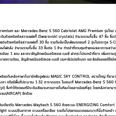
mium และ Mercedes-Benz S 560 Cabriolet AMG Premium รุ่นใหม่ เป็นร
บด้วยคริสตัลสวารอฟสกี้ (Swarovski crystals) จำนวนรวมทั้งสิ้น 47 ชิ้น ซึ่
ี่ตกแต่งด้วยคริสตัลสวารอฟสกี้ 30 ชิ้น รวมถึงยังเป็นเพียงรถยนต์ 2 รุ่นในตระกู
ไฟหลัง จำนวนรวมทั้งสิ้น 33 ชิ้นต่อ 1 ข้าง ทำหน้าที่ควบคุมตำแหน่งและความสว่างข
รเมียม 1 แถบ และตราสัญลักษณ์เมอร์เซเดส-เบนซ์ ฝากระโปรงหน้าที่ยาว เพิ่มความด
องระบายความร้อน, สัญลักษณ์เมอร์เซเดส-เบนซ์ บนคาลิปเปอร์เบรก และล้ออัลลอยด
บหลังคาพาโนรามิคซันรูฟแบบ MAGIC SKY CONTROL ขนาดใหญ่ ที่สามารถปรับคว
ยาวหลังคา หรือมีพื้นที่ประมาณ 1.32 ตารางเมตร ในขณะที่ Mercedes-Benz S 
tyl) ซึ่งทำให้รถยนต์มีระดับเสียงรบกวนภายในห้องโดยสารน้อยที่สุด โดยหลังคาสามารถก
ทางลม(AIRCAP) อีกด้วย
าย เช่นเดียวกับ Mercedes-Maybach S 560 ด้วยระบบ ENERGIZING Comfort Cont
 ระบบปรับอากาศ ระบบเครื่องเสียง รวมถึงโปรแกรมนวดของเบาะที่นั่งด้านหน้า 4