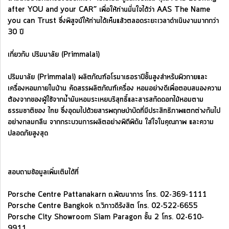
after YOU and your CAR” เพื่อให้ท่านมั่นใจได้ว่า AAS The Name
you can Trust ซึ่งพิสูจน์ให้ท่านได้เห็นแล้วตลอดระยะเวลาดำเนินงานมากกว่า
30 ปี
เกี่ยวกับ ปริมมาลัย (Primmalai)
ปริมมาลัย (Primmalai) ผลิตภัณฑ์อโรมาเธอราปีชั้นสูงสำหรับผิวกายและ
เครื่องหอมภายในบ้าน คัดสรรผลิตภัณฑ์เครื่อง หอมอย่างดีเพื่อตอบสนองความ
ต้องจากของผู้ใช้จากน้ำมันหอมระเหยบริสุทธิ์และสารสกัดดอกไม้หอมตาม
ธรรมชาติของ ไทย ซึ่งอุดมไปด้วยสารพฤกษบำบัดที่มีประสิทธิภาพแตกต่างกันไป
อย่างกลมกลืน จากกระบวนการผลิตอย่างพิถีพิถัน ใส่ใจในคุณภาพ และความ
ปลอดภัยสูงสุด
สอบถามข้อมูลเพิ่มเติมได้ที่
Porsche Centre Pattanakarn ถ.พัฒนาการ โทร. 02-369-1111
Porsche Centre Bangkok ถ.วิภาวดีรังสิต โทร. 02-522-6655
Porsche City Showroom Siam Paragon ชั้น 2 โทร. 02-610-
9911