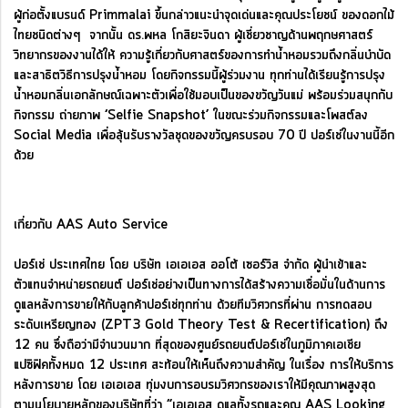
ผู้ก่อตั้งแบรนด์ Primmalai ขึ้นกล่าวแนะนำจุดเด่นและคุณประโยชน์ ของดอกไม้
ไทยชนิดต่างๆ จากนั้น ดร.พหล โกสิยะจินดา ผู้เชี่ยวชาญด้านพฤกษศาสตร์
วิทยากรของงานได้ให้ ความรู้เกี่ยวกับศาสตร์ของการทำน้ำหอมรวมถึงกลิ่นบำบัด
และสาธิตวิธีการปรุงน้ำหอม โดยกิจกรรมนี้ผู้ร่วมงาน ทุกท่านได้เรียนรู้การปรุง
น้ำหอมกลิ่นเอกลักษณ์เฉพาะตัวเพื่อใช้มอบเป็นของขวัญวันแม่ พร้อมร่วมสนุกกับ
กิจกรรม ถ่ายภาพ ‘Selfie Snapshot’ ในขณะร่วมกิจกรรมและโพสต์ลง
Social Media เพื่อลุ้นรับรางวัลชุดของขวัญครบรอบ 70 ปี ปอร์เช่ในงานนี้อีก
ด้วย
เกี่ยวกับ AAS Auto Service
ปอร์เช่ ประเทศไทย โดย บริษัท เอเอเอส ออโต้ เซอร์วิส จำกัด ผู้นำเข้าและ
ตัวแทนจำหน่ายรถยนต์ ปอร์เช่อย่างเป็นทางการได้สร้างความเชื่อมั่นในด้านการ
ดูแลหลังการขายให้กับลูกค้าปอร์เช่ทุกท่าน ด้วยทีมวิศวกรที่ผ่าน การทดสอบ
ระดับเหรียญทอง (ZPT3 Gold Theory Test & Recertification) ถึง
12 คน ซึ่งถือว่ามีจำนวนมาก ที่สุดของศูนย์รถยนต์ปอร์เช่ในภูมิภาคเอเชีย
แปซิฟิคทั้งหมด 12 ประเทศ สะท้อนให้เห็นถึงความสำคัญ ในเรื่อง การให้บริการ
หลังการขาย โดย เอเอเอส ทุ่มงบการอบรมวิศวกรของเราให้มีคุณภาพสูงสุด
ตามนโยบายหลักของบริษัทที่ว่า “เอเอเอส ดูแลทั้งรถและคุณ AAS Looking