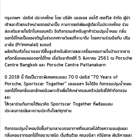
กรุงเทพฯ. ปอร์เช่ ประเทศไทย โดย บริษัท เอเอเอส ออโต้ เซอร์วิส จำกัด ผู้นำ
เข้าและตัวแทนจำหน่ายรถอย่างเป็น ทางการแต่เพียงผู้เดียวในประเทศไทย ร่วม
ส่งเสริมสายใยรักในครอบครัว จัดกิจกรรมสำหรับลูกค้าร่วมปรุงน้ำหอม กลิ่น
ดอกไม้ไทยเป็นของขวัญในช่วงเทศกาลวันแม่ที่จะมาถึง โดยความร่วมมือกับ ปริม
มาลัย (Primmalai) แบรนด์
ผลิตภัณฑ์อโรมาเธอราปีชั้นสูงสำหรับผิวกายและเครื่องหอมภายในบ้านจากสาร
สกัดกลิ่นหอมของดอกไม้ไทย เมื่อวันอาทิตย์ที่ 5 สิงหาคม 2561 ณ Porsche
Centre Bangkok และ Porsche Centre Pattanakarn
ปี 2018 นี้ ถือเป็นวาระพิเศษครบรอบ 70 ปี ปอร์เช่ “70 Years of
Porsche, Sportscar Together” เอเอเอสฯ จึงได้จัด กิจกรรมปรุงน้ำหอม
ดอกไม้ไทยกลิ่นเอกลักษณ์เฉพาะตัวเพื่อให้เหล่าครอบครัวปอร์เช่ได้ทำกิจกรรม
และ
ใช้เวลาร่วมกันภายใต้แนวคิด Sportscar Together ที่พร้อมมอบ
ประสบการณ์และความประทับใจแก่ทุกท่าน
กิจกรรมปรุงน้ำหอมจัดขึ้นท่ามกลางบรรยากาศที่อบอวลไปด้วยความอบอุ่นและ
กลิ่นหอมจากดอกไม้ไทยนานาชนิด เริ่มต้นด้วย คุณเจนิสา คูวินิชกูล ผู้บริหารและ