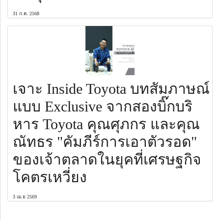
31 ก.ค. 2568
เจาะ Inside Toyota บทสัมภาษณ์
แบบ Exclusive จากสองบิ๊กบริ
หาร Toyota คุณศุภกร และคุณ
ณัทธร "คัมภีร์การเอาตัวรอด"
ของเจ้าตลาดในยุคที่เศรษฐกิจ
โคตรเหวี่ยง
3 เม.ย 2569