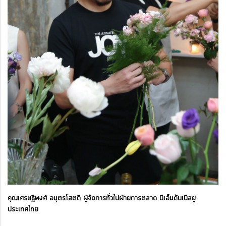
คุณเศรษฐิพงศ์ อนุตรโสตถิ ผู้จัดการทั่วไปฝ่ายการตลาด บีเอ็มดับเบิลยู
ประเทศไทย