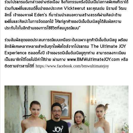
ร่วมโปรแกรมดังกล่าวอย่างต่อเนื่อง ซึ่งกิจกรรมครั้งนี้นับเป็นโอกาสพิเศษที่เราได้
ร่วมกับแฟชั่นแบรนด์ชั้นนำของประเทศ Vickteerut และคุณเด่น นิรามย์ วัฒน
สิทธิ์ เจ้าของคาเฟ่ Eden’s ที่มาร่วมนำเสนอความสร้างสรรค์ผ่านศิลปะด้าน
แฟชั่นและศิลปะในการจัดดอกไม้ ให้แก่ลูกค้าของบีเอ็มดับเบิลยูได้สัมผัสความ
ประทับใจในอีกด้านของการใช้ชีวิตที่สมบูรณ์แบบ”
ร่วมสัมผัสสุดยอดประสบการณ์แบบเหนือระดับเฉพาะลูกค้าบีเอ็มดับเบิลยู พร้อม
สิทธิพิเศษหลากหลายสำหรับทุกไลฟ์สไตล์จากโปรแกรม The Ultimate JOY
Experience ตลอดทั้งปี เจ้าของรถบีเอ็มดับเบิลยูทุกท่าน สามารถลงทะเบียน
เ
ป็นสมาชิกได้โดยไม่มีค่าใช้จ่าย ผ่านทาง www.BMWultimateJOY.com หรือ
ติดตามข่าวสารได้ที่
https://www.facebook.com/bmwultimatejoy