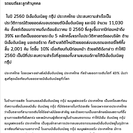
รถยนต์และลูกค้าบุคคล
ในปี 2560 บีเอ็มดับเบิลยู กรุ๊ป ประเทศไทย ประสบความสำเร็จเป็น
ประวัติการณ์ด้วยยอดส่งมอบรถยนต์บีเอ็มดับเบิลยู และมินิ จำนวน 11,030
คัน ตั้งแต่เดือนมกราคมถึงเดือนธันวาคม ปี 2560 ซึ่งสูงขึ้นจากปีก่อนหน้าถึง
39% และถือเป็นยอดขายระดับ 5 หลักครั้งแรกในประวัติศาสตร์ของบริษัท ด้าน
บีเอ็มดับเบิลยู มอเตอร์ราด ก็สร้างสถิติใหม่ด้วยยอดส่งมอบรถมอเตอร์ไซค์ทั้ง
สิ้น 2,001 คัน โตขึ้น 10% เมื่อเทียบกับปีก่อนหน้า ด้วยสถิติดังกล่าว ทำให้ปี
2560 เป็นปีที่ประสบความสำเร็จที่สุดของทั้งสามแบรนด์ภายใต้บีเอ็มดับเบิลยู
กรุ๊ป
ประเทศไทย โดยเฉพาะอย่างยิ่งบีเอ็มดับเบิลยู ประเทศไทย ที่สร้างยอดการเติบโตที่ 43% นับว่า
สูงที่สุดเมื่อเทียบกับยอดขายบีเอ็มดับเบิลยูทั่วโลก
ในด้านการผลิต โรงงานของบีเอ็มดับเบิลยู กรุ๊ป แมนูแฟคเจอริ่ง ประเทศไทย เป็นเครื่องสะท้อน
ถึงความเชื่อมั่นของบีเอ็ม ดับเบิลยู กรุ๊ป ที่มีต่อตลาดในทวีปเอเชีย โดยเฉพาะตลาดประเทศไทย
ว่าเป็นตลาดที่สามารถเติบโตได้อย่างมีนัยยะสำคัญ และด้วยความเป็นเอกลักษณ์ของสถานที่ตั้ง
ฐานการผลิตที่แข็งแกร่ง และพนักงานผู้เชี่ยวชาญในด้านยนตรกรรม ทำให้บีเอ็ม ดับเบิลยู กรุ๊ป
แมนูแฟคเจอริ่ง ประเทศไทย เป็นศูนย์กลางการประกอบยนตรกรรมของบีเอ็มดับเบิลยูในภูมิภาค
อาเซียนที่ผ่านมานอกจากนี้ โรงงานบีเอ็มดับเบิลยู กรุ๊ป แมนูแฟคเจอริ่ง ประเทศไทย มีการ