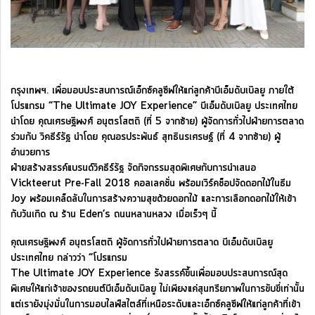
กรุงเทพฯ. เพื่อมอบประสบการณ์เอ็กซ์คลูซีฟให้แก่ลูกค้าบีเอ็มดับเบิลยู ภายใต้
โปรแกรม “The Ultimate JOY Experience” บีเอ็มดับเบิลยู ประเทศไทย
นำโดย คุณเศรษฐิพงศ์ อนุตรโสตถิ (ที่ 5 จากซ้าย) ผู้จัดการทั่วไปฝ่ายการตลาด
ร่วมกับ วิคธีร์รัฐ นำโดย คุณอรประพันธ์ สุทธินรเศรษฐ์ (ที่ 4 จากซ้าย) ผู้
อำนวยการ
ฝ่ายสร้างสรรค์แบรนด์วิคธีร์รัฐ จัดกิจกรรมสุดพิเศษกับการนำเสนอ
Vickteerut Pre-Fall 2018 คอลเลคชั่น พร้อมเวิร์คช็อปจัดดอกไม้ในธีม
Joy พร้อมเคล็ดลับในการสร้างความสุขด้วยดอกไม้ และการเลือกดอกไม้ให้เข้า
กับวันเกิด ณ ร้าน Eden’s ถนนหลานหลวง เมื่อเร็วๆ นี้
คุณเศรษฐิพงศ์ อนุตรโสตถิ ผู้จัดการทั่วไปฝ่ายการตลาด บีเอ็มดับเบิลยู
ประเทศไทย กล่าวว่า “โปรแกรม
The Ultimate JOY Experience รังสรรค์ขึ้นเพื่อมอบประสบการณ์สุด
พิเศษให้แก่เจ้าของรถยนต์บีเอ็มดับเบิลยู ไม่เพียงแค่สุนทรียภาพในการขับขี่เท่านั้น
แต่เรายังมุ่งมั่นในการมอบไลฟ์สไตล์ที่เหนือระดับและเอ็กซ์คลูซีฟให้แก่ลูกค้าที่เข้า