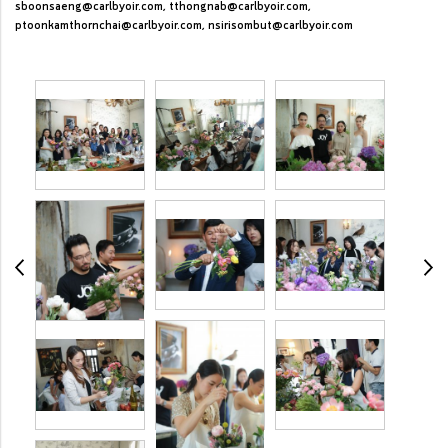
sboonsaeng@carlbyoir.com, tthongnab@carlbyoir.com,
ptoonkamthornchai@carlbyoir.com, nsirisombut@carlbyoir.com