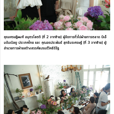
คุณเศรษฐิพงศ์ อนุตรโสตถิ (ที่ 2 จากซ้าย) ผู้จัดการทั่วไปฝ่ายการตลาด บีเอ็
มดับเบิลยู ประเทศไทย และ คุณอรประพันธ์ สุทธินรเศรษฐ์ (ที่ 3 จากซ้าย) ผู้
อำนวยการฝ่ายสร้างสรรค์แบรนด์วิคธีร์รัฐ