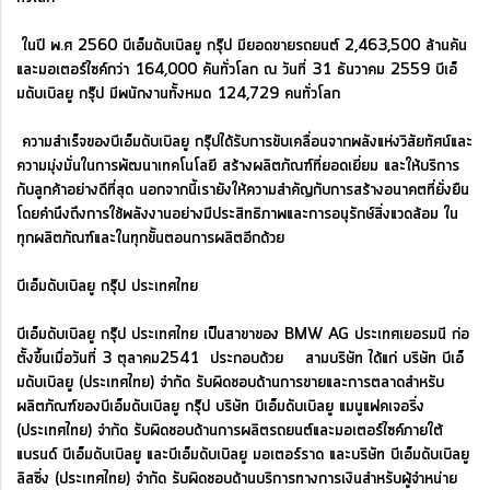
ในปี พ.ศ 2560 บีเอ็มดับเบิลยู กรุ๊ป มียอดขายรถยนต์ 2,463,500 ล้านคัน
และมอเตอร์ไซค์กว่า 164,000 คันทั่วโลก ณ วันที่ 31 ธันวาคม 2559 บีเอ็
มดับเบิลยู กรุ๊ป มีพนักงานทั้งหมด 124,729 คนทั่วโลก
ความสำเร็จของบีเอ็มดับเบิลยู กรุ๊ปได้รับการขับเคลื่อนจากพลังแห่งวิสัยทัศน์และ
ความมุ่งมั่นในการพัฒนาเทคโนโลยี สร้างผลิตภัณฑ์ที่ยอดเยี่ยม และให้บริการ
กับลูกค้าอย่างดีที่สุด นอกจากนี้เรายังให้ความสำคัญกับการสร้างอนาคตที่ยั่งยืน
โดยคำนึงถึงการใช้พลังงานอย่างมีประสิทธิภาพและการอนุรักษ์สิ่งแวดล้อม ใน
ทุกผลิตภัณฑ์และในทุกขั้นตอนการผลิตอีกด้วย
บีเอ็มดับเบิลยู กรุ๊ป ประเทศไทย
บีเอ็มดับเบิลยู กรุ๊ป ประเทศไทย เป็นสาขาของ BMW AG ประเทศเยอรมนี ก่อ
ตั้งขึ้นเมื่อวันที่ 3 ตุลาคม2541 ประกอบด้วย สามบริษัท ได้แก่ บริษัท บีเอ็
มดับเบิลยู (ประเทศไทย) จำกัด รับผิดชอบด้านการขายและการตลาดสำหรับ
ผลิตภัณฑ์ของบีเอ็มดับเบิลยู กรุ๊ป บริษัท บีเอ็มดับเบิลยู แมนูแฟคเจอริ่ง
(ประเทศไทย) จำกัด รับผิดชอบด้านการผลิตรถยนต์และมอเตอร์ไซค์ภายใต้
แบรนด์ บีเอ็มดับเบิลยู และบีเอ็มดับเบิลยู มอเตอร์ราด และบริษัท บีเอ็มดับเบิลยู
ลิสซิ่ง (ประเทศไทย) จำกัด รับผิดชอบด้านบริการทางการเงินสำหรับผู้จำหน่าย