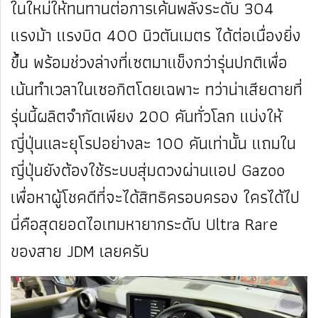
ในใหม่ให้ทนทานต่อการเค้นพลังระดับ 304
แรงม้า แรงบิด 400 นิวตันเมตร ได้ต่อเนื่องยิ่ง
ขึ้น พร้อมช่วงล่างที่เซตมาแข็งกว่ารุ่นปกติเพื่อ
เน้นทำเวลาในเซอกิตโดยเฉพาะ ทว่าน่าเสียดายที่
รุ่นนี้ผลิตจำกัดเพียง 200 คันทั่วโลก แบ่งให้
ญี่ปุ่นและยุโรปอย่างละ 100 คันเท่านั้น แถมใน
ญี่ปุ่นยังต้องใช้ระบบสุ่มดวงผ่านแอป Gazoo
เพื่อหาผู้โชคดีที่จะได้สิทธิครอบครอง ใครได้ไป
นี่คือสุดยอดไอเทมหายากระดับ Ultra Rare
ของสาย JDM เลยครับ