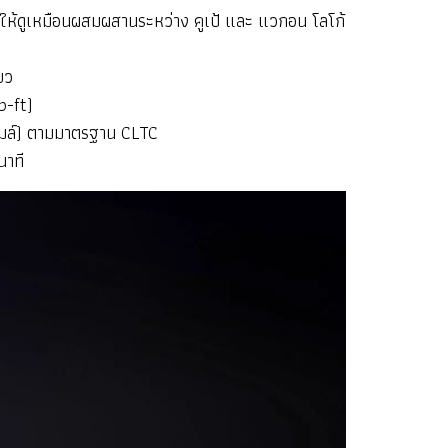
ทำให้ดูเหมือนผสมผสานระหว่าง คูเป้ และ แวกอน
โลโก้
ยว
b-ft)
ไมล์) ตามมาตรฐาน CLTC
นาที