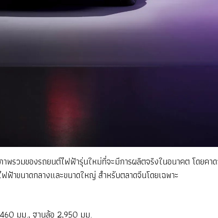
อภาพรวมของรถยนต์ไฟฟ้ารุ่นใหม่ที่จะมีการผลิตจริงในอนาคต โดยคาดว่
นต์ไฟฟ้าขนาดกลางและขนาดใหญ่ สำหรับตลาดจีนโดยเฉพาะ
1,460 มม., ฐานล้อ 2,950 มม.