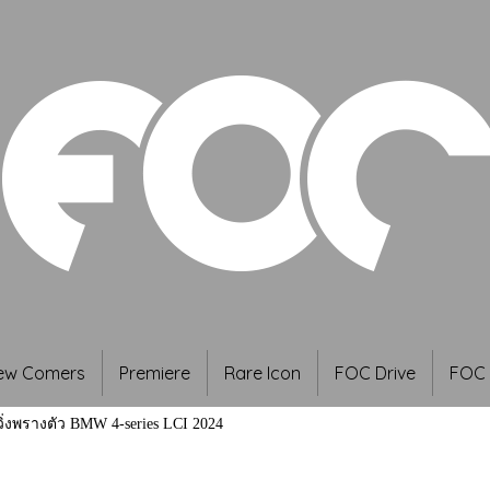
ew Comers
Premiere
Rare Icon
FOC Drive
FOC 
ิ่งพรางตัว BMW 4-series LCI 2024