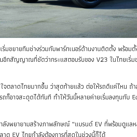
ริ่มขยายทีมช่างร่วมกับพาร์ทเนอร์ด้านงานติดตั้ง พร้อมตั้งเป
ป็นอีกสัญญาณที่ชัดว่ากระแสตอบรับของ V23 ในไทยเริ่มขย
ข้าใจตลาดไทยมากขึ้น ว่าสุดท้ายแล้ว ต่อให้รถดีแค่ไหน ถ้
รถก็อาจสะดุดได้ทันที ทำให้วันนี้หลายค่ายเริ่มลงทุนกับ
กำลังพยายามสร้างภาพลักษณ์ “แบรนด์ EV ที่พร้อมดูแลห
่ตลาด EV ไทยกำลังต้องการที่สุดในช่วงนี้ก็ได้