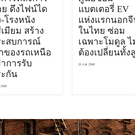
ย ดึงไฟน์ได
แบตเตอรี่ EV
่ง-โรงหนัง
แห่งแรกนอกจี
ีเมียม สร้าง
ในไทย ซ่อม
ระสบการณ์
เฉพาะโมดูล ไม
้าของรถเหนือ
ต้องเปลี่ยนทั้งล
่าการรับ
31 ก.ค. 2569
ะกัน
 2569