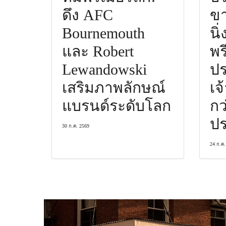
ดึง AFC
ขา
Bournemouth
นิ
และ Robert
พร
Lewandowski
ป
เสริมภาพลักษณ์
เจ
แบรนด์ระดับโลก
กว
ปร
30 ก.ค. 2569
24 ก.ค.